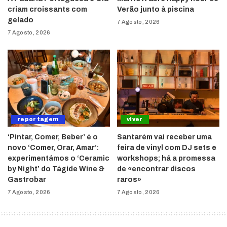
criam croissants com
Verão junto à piscina
gelado
7 Agosto, 2026
7 Agosto, 2026
reportagem
viver
‘Pintar, Comer, Beber’ é o
Santarém vai receber uma
novo ‘Comer, Orar, Amar’:
feira de vinyl com DJ sets e
experimentámos o ‘Ceramic
workshops; há a promessa
by Night’ do Tágide Wine &
de «encontrar discos
Gastrobar
raros»
7 Agosto, 2026
7 Agosto, 2026