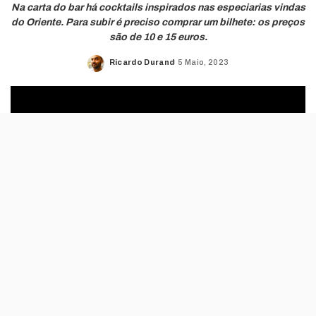
Na carta do bar há cocktails inspirados nas especiarias vindas
do Oriente. Para subir é preciso comprar um bilhete: os preços
são de 10 e 15 euros.
Ricardo Durand
5 Maio, 2023
Posted
by
Começou por ser uma das atracções da Expo
98, transformou-se em restaurante e passou
a ser um hotel. Agora, também é um