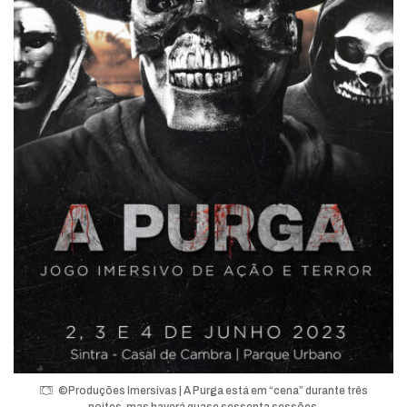
©Produções Imersivas | A Purga está em “cena” durante três
noites, mas haverá quase sessenta sessões.