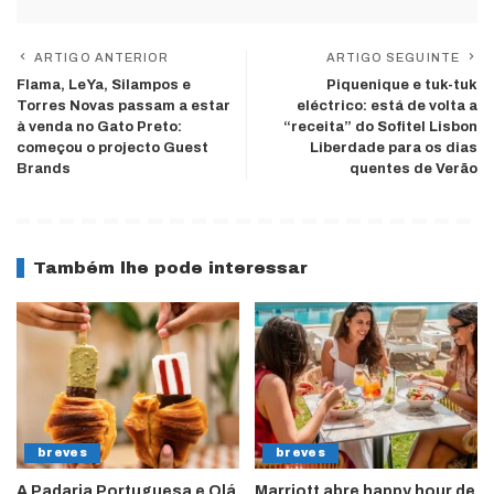
ARTIGO ANTERIOR
ARTIGO SEGUINTE
Flama, LeYa, Silampos e
Piquenique e tuk-tuk
Torres Novas passam a estar
eléctrico: está de volta a
à venda no Gato Preto:
“receita” do Sofitel Lisbon
começou o projecto Guest
Liberdade para os dias
Brands
quentes de Verão
Também lhe pode interessar
breves
breves
A Padaria Portuguesa e Olá
Marriott abre happy hour de