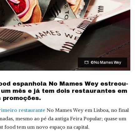
©No Mames Wey
food espanhola No Mames Wey estreou-
 um mês e já tem dois restaurantes em
s promoções.
rimeiro restaurante
No Mames Wey em Lisboa, no final
madas, mesmo ao pé da antiga Feira Popular; quase um
st food tem um novo espaço na capital.