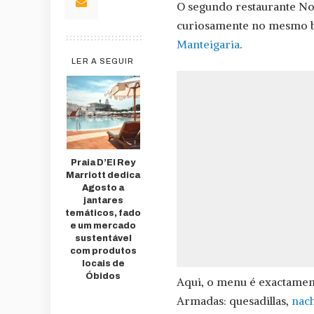
O segundo restaurante N
curiosamente no mesmo bai
Manteigaria
.
LER A SEGUIR
Praia D’El Rey
Marriott dedica
Agosto a
jantares
temáticos, fado
e um mercado
sustentável
com produtos
locais de
Óbidos
Aqui, o menu é exactamen
Armadas: quesadillas,
nac