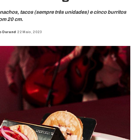
achos, tacos (sempre três unidades) e cinco burritos
om 20 cm.
o Durand
22 Maio, 2023
d