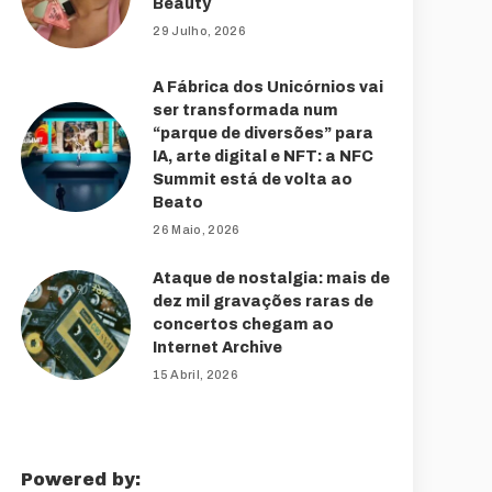
Beauty
29 Julho, 2026
A Fábrica dos Unicórnios vai
ser transformada num
“parque de diversões” para
IA, arte digital e NFT: a NFC
Summit está de volta ao
Beato
26 Maio, 2026
Ataque de nostalgia: mais de
dez mil gravações raras de
concertos chegam ao
Internet Archive
15 Abril, 2026
Powered by: