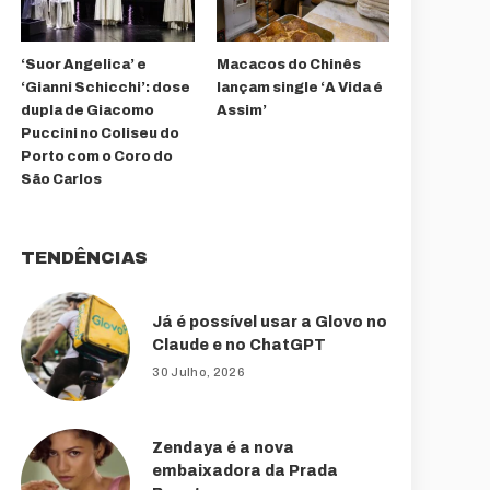
‘Suor Angelica’ e
Macacos do Chinês
‘Gianni Schicchi’: dose
lançam single ‘A Vida é
dupla de Giacomo
Assim’
Puccini no Coliseu do
Porto com o Coro do
São Carlos
TENDÊNCIAS
Já é possível usar a Glovo no
Claude e no ChatGPT
30 Julho, 2026
Zendaya é a nova
embaixadora da Prada