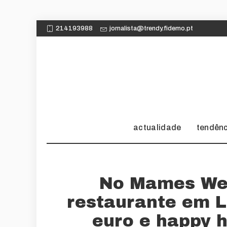
214193988
jornalista@trendy.fidemo.pt
actualidade
tendên
No Mames Wey
restaurante em L
euro e happy 