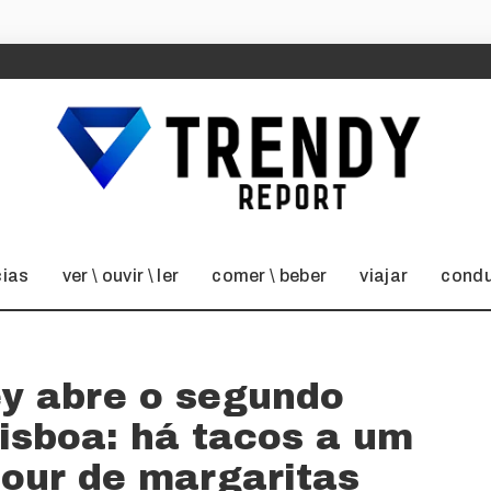
cias
ver \ ouvir \ ler
comer \ beber
viajar
condu
 abre o segundo
isboa: há tacos a um
hour de margaritas