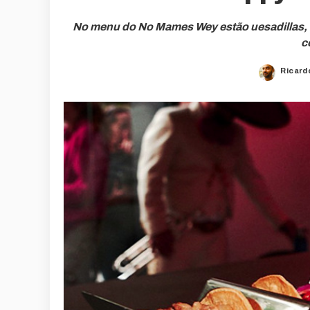
No menu do No Mames Wey estão uesadillas, n
c
Ricard
Poste
by