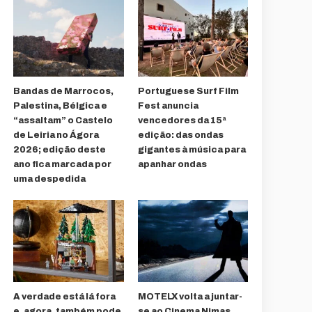
Bandas de Marrocos,
Portuguese Surf Film
Palestina, Bélgica e
Fest anuncia
“assaltam” o Castelo
vencedores da 15ª
de Leiria no Ágora
edição: das ondas
2026; edição deste
gigantes à música para
ano fica marcada por
apanhar ondas
uma despedida
A verdade está lá fora
MOTELX volta a juntar-
e, agora, também pode
se ao Cinema Nimas