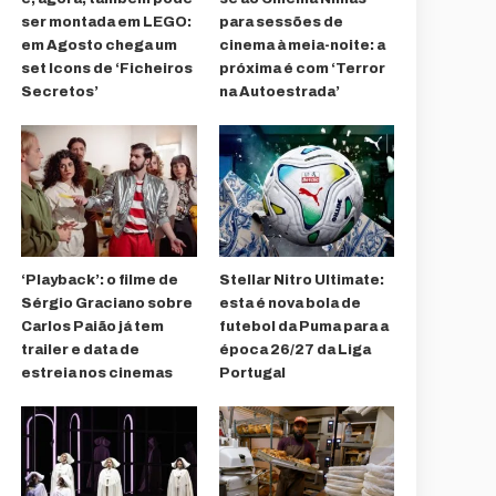
ser montada em LEGO:
para sessões de
em Agosto chega um
cinema à meia-noite: a
set Icons de ‘Ficheiros
próxima é com ‘Terror
Secretos’
na Autoestrada’
‘Playback’: o filme de
Stellar Nitro Ultimate:
Sérgio Graciano sobre
esta é nova bola de
Carlos Paião já tem
futebol da Puma para a
trailer e data de
época 26/27 da Liga
estreia nos cinemas
Portugal