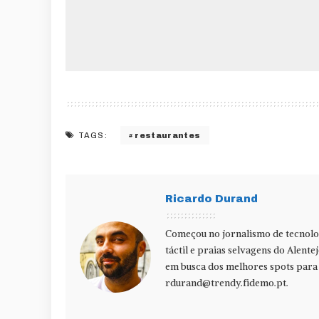
restaurantes
TAGS:
Ricardo Durand
Começou no jornalismo de tecnolog
táctil e praias selvagens do Alente
em busca dos melhores spots para f
rdurand@trendy.fidemo.pt
.