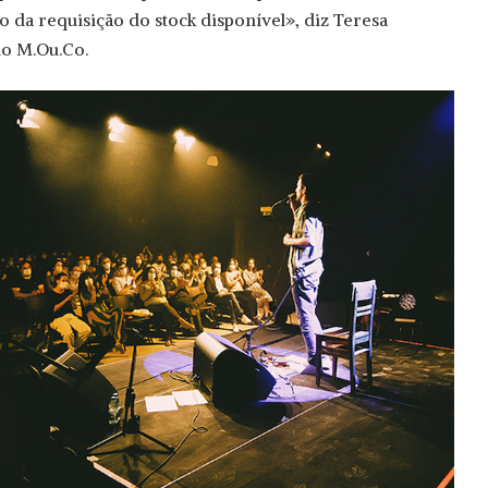
o da requisição do stock disponível», diz Teresa
do M.Ou.Co.