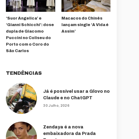
‘Suor Angelica’ e
Macacos do Chinês
‘Gianni Schicchi’: dose
lançam single ‘A Vida é
dupla de Giacomo
Assim’
Puccini no Coliseu do
Porto com o Coro do
São Carlos
TENDÊNCIAS
Já é possível usar a Glovo no
Claude e no ChatGPT
30 Julho, 2026
Zendaya é a nova
embaixadora da Prada