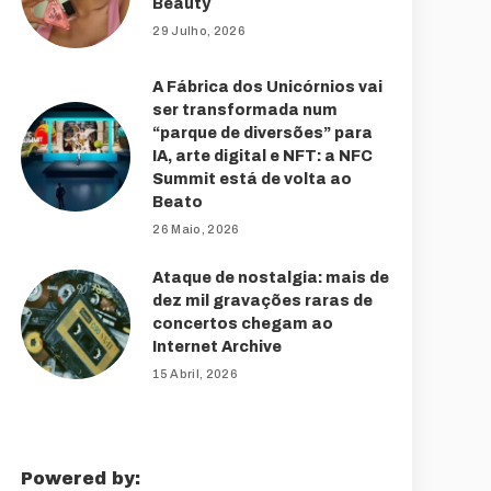
Beauty
29 Julho, 2026
A Fábrica dos Unicórnios vai
ser transformada num
“parque de diversões” para
IA, arte digital e NFT: a NFC
Summit está de volta ao
Beato
26 Maio, 2026
Ataque de nostalgia: mais de
dez mil gravações raras de
concertos chegam ao
Internet Archive
15 Abril, 2026
Powered by: