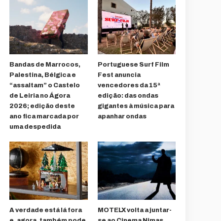
Bandas de Marrocos,
Portuguese Surf Film
Palestina, Bélgica e
Fest anuncia
“assaltam” o Castelo
vencedores da 15ª
de Leiria no Ágora
edição: das ondas
2026; edição deste
gigantes à música para
ano fica marcada por
apanhar ondas
uma despedida
A verdade está lá fora
MOTELX volta a juntar-
e, agora, também pode
se ao Cinema Nimas