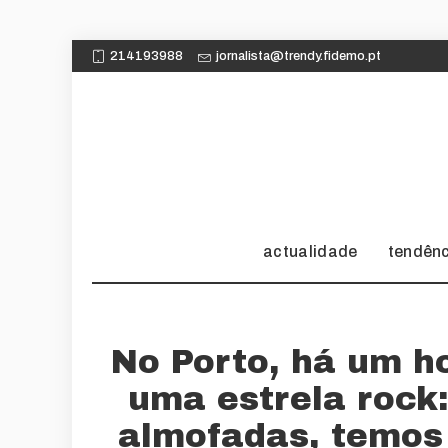
214193988
jornalista@trendy.fidemo.pt
actualidade
tendên
No Porto, há um h
uma estrela rock
almofadas, temos 