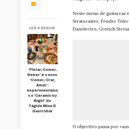
Neste menu de guitarras e
Stratocaster, Fender Telec
Danelectro, Gretsch Strea
LER A SEGUIR
‘Pintar, Comer,
Beber’ é o novo
‘Comer, Orar,
Amar’:
experimentámo
s o ‘Ceramic by
Night’ do
Tágide Wine &
Gastrobar
O objectivo passa por «am