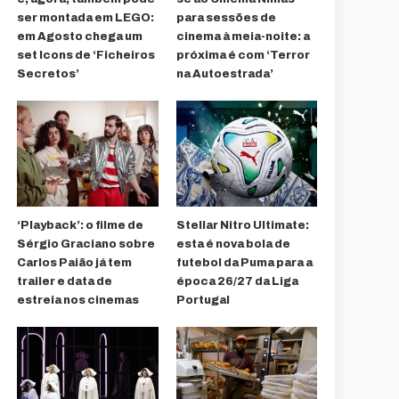
ser montada em LEGO:
para sessões de
em Agosto chega um
cinema à meia-noite: a
set Icons de ‘Ficheiros
próxima é com ‘Terror
Secretos’
na Autoestrada’
‘Playback’: o filme de
Stellar Nitro Ultimate:
Sérgio Graciano sobre
esta é nova bola de
Carlos Paião já tem
futebol da Puma para a
trailer e data de
época 26/27 da Liga
estreia nos cinemas
Portugal