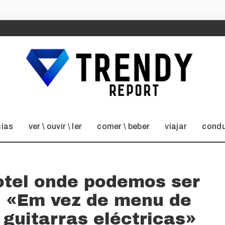
cias
ver \ ouvir \ ler
comer \ beber
viajar
condu
otel onde podemos ser
: «Em vez de menu de
guitarras eléctricas»