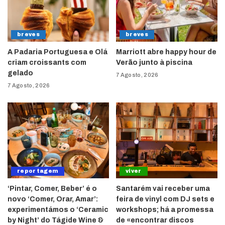
breves
breves
A Padaria Portuguesa e Olá
Marriott abre happy hour de
criam croissants com
Verão junto à piscina
gelado
7 Agosto, 2026
7 Agosto, 2026
reportagem
viver
‘Pintar, Comer, Beber’ é o
Santarém vai receber uma
novo ‘Comer, Orar, Amar’:
feira de vinyl com DJ sets e
experimentámos o ‘Ceramic
workshops; há a promessa
by Night’ do Tágide Wine &
de «encontrar discos