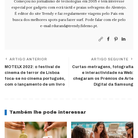
Começou no jornalismo de tecnologias em 2005 e tem interesse
especial por gadgets com ecrã táctil e praias selvagens do Alentejo.
É editor do site Trendy e faz regularmente viagens pelo País em
busca dos melhores spots para fazer surf. Pode falar com ele pelo
e-mail
rdurand@trendy.fidemo.pt
.
ARTIGO ANTERIOR
ARTIGO SEGUINTE
MOTELX 2022: o festival de
Curtas-metragens, fotografia
cinema de terror de Lisboa
e interactividade na Web:
foca-se no cinema português,
chegaram os Prémios de Arte
com o lançamento de um livro
Digital da Samsung
Também lhe pode interessar