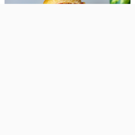
Quase uma semana depois de ter aberto
uma loja pop-up UAO no Príncipe Real, a Mú
Gelato & Caffè anunciou mais um espaço em
Lisboa e estreia uma nova «bombolone».
As bolas de Berlim e os gelados são dois dos snacks
favoritos de Verão – e agora, pela mão da Mú Gelato &
Caffè, juntam-se numa nova sobremesa a que a marca
chama de «bombolone italiana revisitada» (‘bomba’, em