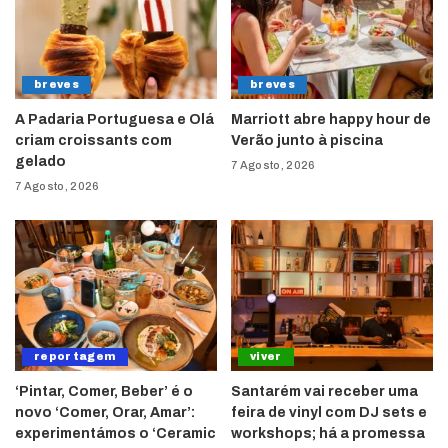
breves
breves
A Padaria Portuguesa e Olá
Marriott abre happy hour de
criam croissants com
Verão junto à piscina
gelado
7 Agosto, 2026
7 Agosto, 2026
reportagem
viver
‘Pintar, Comer, Beber’ é o
Santarém vai receber uma
novo ‘Comer, Orar, Amar’:
feira de vinyl com DJ sets e
experimentámos o ‘Ceramic
workshops; há a promessa