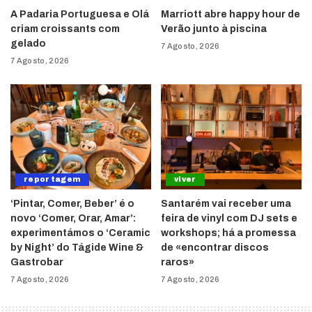
A Padaria Portuguesa e Olá
Marriott abre happy hour de
criam croissants com
Verão junto à piscina
gelado
7 Agosto, 2026
7 Agosto, 2026
reportagem
viver
‘Pintar, Comer, Beber’ é o
Santarém vai receber uma
novo ‘Comer, Orar, Amar’:
feira de vinyl com DJ sets e
experimentámos o ‘Ceramic
workshops; há a promessa
by Night’ do Tágide Wine &
de «encontrar discos
Gastrobar
raros»
7 Agosto, 2026
7 Agosto, 2026