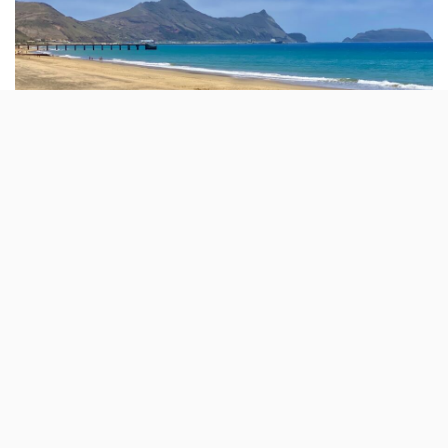
A partir de Maio, será possível viajar para
Porto Santo com a EasyJet: há dois voos por
semana, às Quintas e Domingos.
Falta pouco mais de dois meses para ser inaugurada
uma nova rota da EasyJet, desta vez entre Porto e Porto
Santo (Madeira). A companhia aérea começa a voar em
Maio para este ilha, com partidas sempre às Quintas e