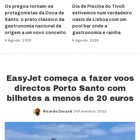
Os pregos tornam-se
Dia de Piscina do Tivoli:
protagonistas da Doca de
estivemos num verdadeiro
Santo: o prato clássico da
oásis de Lisboa com um
gastronomia nacional dá
pool bar onde a
origem a um novo conceito
gastronomia é rainha
6 Agosto, 2026
6 Agosto, 2026
EasyJet começa a fazer voos
directos Porto Santo com
bilhetes a menos de 20 euros
Ricardo Durand
24 Fevereiro, 2022
Posted
by