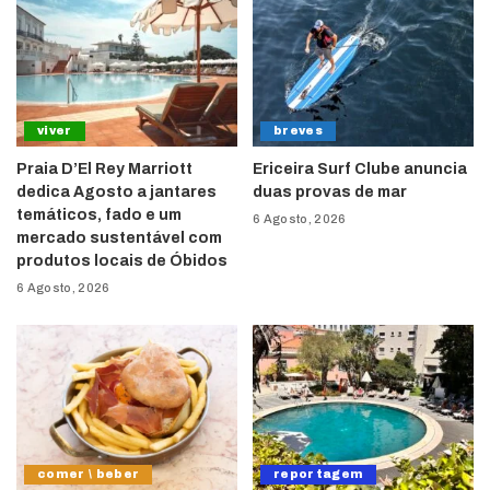
viver
breves
Praia D’El Rey Marriott
Ericeira Surf Clube anuncia
dedica Agosto a jantares
duas provas de mar
temáticos, fado e um
6 Agosto, 2026
mercado sustentável com
produtos locais de Óbidos
6 Agosto, 2026
comer \ beber
reportagem