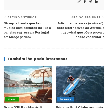
ARTIGO ANTERIOR
ARTIGO SEGUINTE
Stomp: a banda que faz
Adivinhar palavras (e não só):
música com caixotes do lixo e
sete alternativas ao Wordle, o
panelas regressa a Portugal
jogo viral que põe à prova o
em Março (vídeo)
nosso vocabulário
Também lhe pode interessar
viver
breves
Praia D’El Rey Marriott
Ericeira Surf Clube anuncia