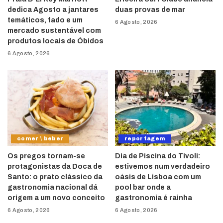
dedica Agosto a jantares
duas provas de mar
temáticos, fado e um
6 Agosto, 2026
mercado sustentável com
produtos locais de Óbidos
6 Agosto, 2026
comer \ beber
reportagem
Os pregos tornam-se
Dia de Piscina do Tivoli:
protagonistas da Doca de
estivemos num verdadeiro
Santo: o prato clássico da
oásis de Lisboa com um
gastronomia nacional dá
pool bar onde a
origem a um novo conceito
gastronomia é rainha
6 Agosto, 2026
6 Agosto, 2026