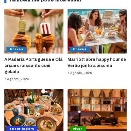
Também lhe pode interessar
breves
breves
A Padaria Portuguesa e Olá
Marriott abre happy hour de
criam croissants com
Verão junto à piscina
gelado
7 Agosto, 2026
7 Agosto, 2026
reportagem
viver