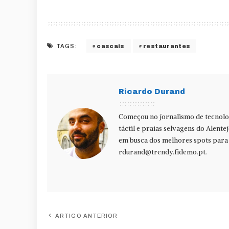
cascais
restaurantes
TAGS:
Ricardo Durand
Começou no jornalismo de tecnolog
táctil e praias selvagens do Alente
em busca dos melhores spots para f
rdurand@trendy.fidemo.pt
.
ARTIGO ANTERIOR