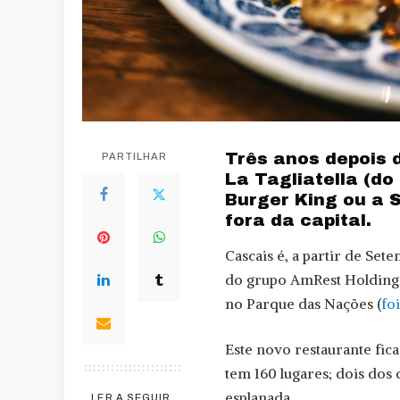
Três anos depois 
PARTILHAR
La Tagliatella (d
Burger King ou a 
fora da capital.
Cascais é, a partir de Sete
do grupo AmRest Holding S
no Parque das Nações (
fo
Este novo restaurante fic
tem 160 lugares; dois dos 
esplanada.
LER A SEGUIR