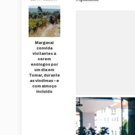
Margaval
convida
visitantes a
serem
enólogos por
um dia em
Tomar, durante
as vindimas – e
com almoço
incluído