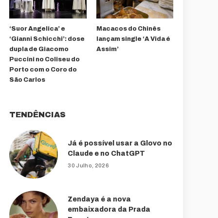
‘Suor Angelica’ e
Macacos do Chinês
‘Gianni Schicchi’: dose
lançam single ‘A Vida é
dupla de Giacomo
Assim’
Puccini no Coliseu do
Porto com o Coro do
São Carlos
TENDÊNCIAS
Já é possível usar a Glovo no
Claude e no ChatGPT
30 Julho, 2026
Zendaya é a nova
embaixadora da Prada