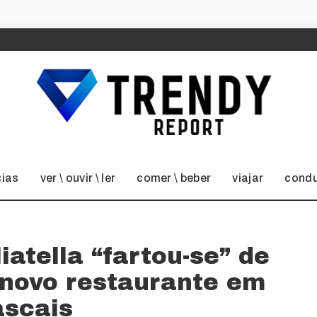
cias
ver \ ouvir \ ler
comer \ beber
viajar
condu
iatella “fartou-se” de
 novo restaurante em
scais