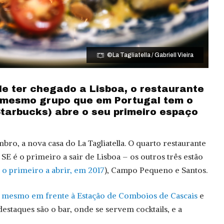
©La Tagliatella / Gabriell Vieira
de ter chegado a Lisboa, o restaurante
o mesmo grupo que em Portugal tem o
Starbucks) abre o seu primeiro espaço
mbro, a nova casa do La Tagliatella. O quarto restaurante
E é o primeiro a sair de Lisboa – os outros três estão
i o primeiro a abrir, em 2017
), Campo Pequeno e Santos.
a
mesmo em frente à Estação de Comboios de Cascais
e
destaques são o bar, onde se servem cocktails, e a