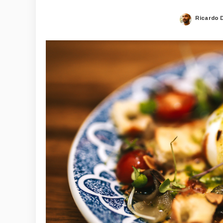
Ricardo 
Posted
by