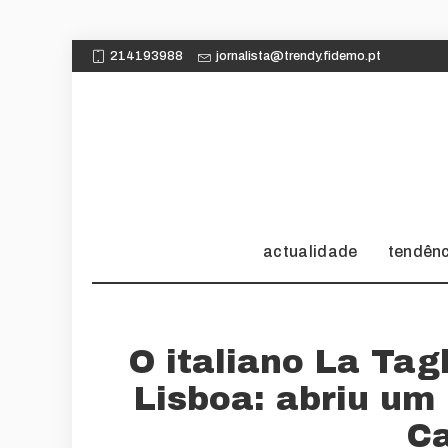
214193988
jornalista@trendy.fidemo.pt
actualidade
tendên
O italiano La Tagl
Lisboa: abriu um
Ca