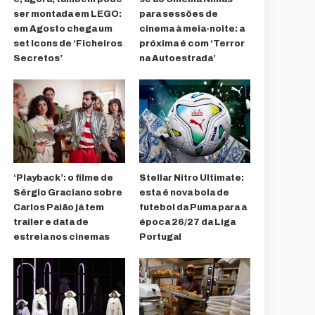
ser montada em LEGO:
para sessões de
em Agosto chega um
cinema à meia-noite: a
set Icons de ‘Ficheiros
próxima é com ‘Terror
Secretos’
na Autoestrada’
‘Playback’: o filme de
Stellar Nitro Ultimate:
Sérgio Graciano sobre
esta é nova bola de
Carlos Paião já tem
futebol da Puma para a
trailer e data de
época 26/27 da Liga
estreia nos cinemas
Portugal