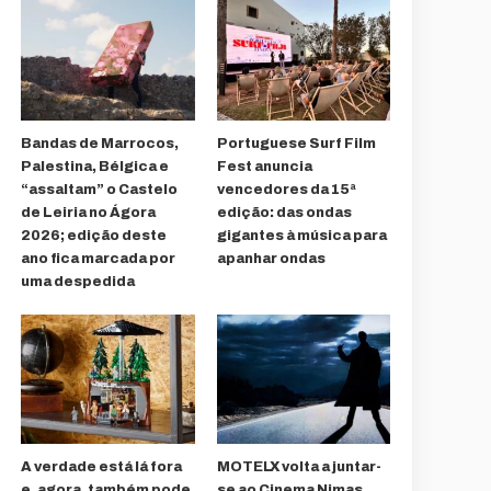
Bandas de Marrocos,
Portuguese Surf Film
Palestina, Bélgica e
Fest anuncia
“assaltam” o Castelo
vencedores da 15ª
de Leiria no Ágora
edição: das ondas
2026; edição deste
gigantes à música para
ano fica marcada por
apanhar ondas
uma despedida
A verdade está lá fora
MOTELX volta a juntar-
e, agora, também pode
se ao Cinema Nimas