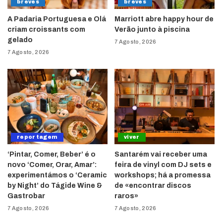
breves
breves
A Padaria Portuguesa e Olá
Marriott abre happy hour de
criam croissants com
Verão junto à piscina
gelado
7 Agosto, 2026
7 Agosto, 2026
reportagem
viver
‘Pintar, Comer, Beber’ é o
Santarém vai receber uma
novo ‘Comer, Orar, Amar’:
feira de vinyl com DJ sets e
experimentámos o ‘Ceramic
workshops; há a promessa
by Night’ do Tágide Wine &
de «encontrar discos
Gastrobar
raros»
7 Agosto, 2026
7 Agosto, 2026