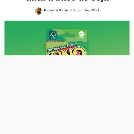
Ricardo Durand
23 Junho, 2021
Posted
by
A estratégia ecológica da Mattel, que já tinha
sido conhecida para a Barbie e Matchbox,
alarga-se agora ao jogo de cartas Uno.