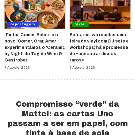
reportagem
viver
‘Pintar, Comer, Beber’ é o
Santarém vai receber uma
novo ‘Comer, Orar, Amar’:
feira de vinyl com DJ sets e
experimentámos o ‘Ceramic
workshops; há a promessa
by Night’ do Tágide Wine &
de «encontrar discos
Gastrobar
raros»
7 Agosto, 2026
7 Agosto, 2026
Compromisso “verde” da
Mattel: as cartas Uno
passam a ser em papel, com
tinta à base de soja