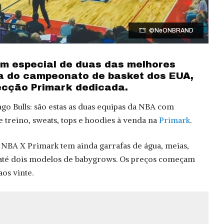
©NeONBRAND
em especial de duas das melhores
ia do campeonato de basket dos EUA,
ecção Primark dedicada.
ago Bulls: são estas as duas equipas da NBA com
de treino, sweats, tops e hoodies à venda na
Primark
.
 NBA X Primark tem ainda garrafas de água, meias,
e até dois modelos de babygrows. Os preços começam
aos vinte.