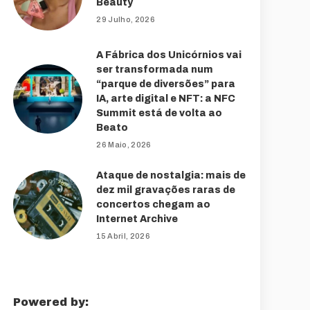
Beauty
29 Julho, 2026
A Fábrica dos Unicórnios vai
ser transformada num
“parque de diversões” para
IA, arte digital e NFT: a NFC
Summit está de volta ao
Beato
26 Maio, 2026
Ataque de nostalgia: mais de
dez mil gravações raras de
concertos chegam ao
Internet Archive
15 Abril, 2026
Powered by: