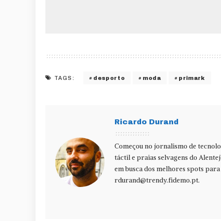
desporto
moda
primark
TAGS:
Ricardo Durand
Começou no jornalismo de tecnolog
táctil e praias selvagens do Alente
em busca dos melhores spots para f
rdurand@trendy.fidemo.pt
.