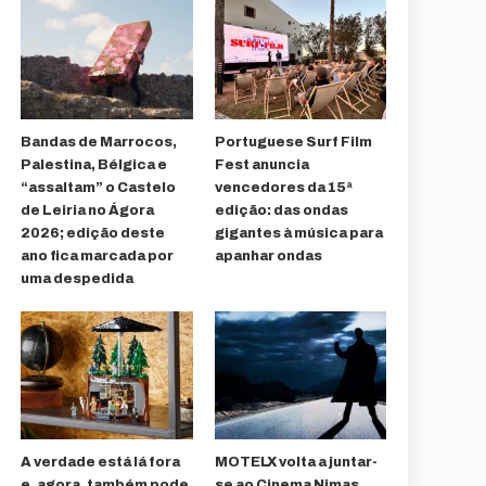
Bandas de Marrocos,
Portuguese Surf Film
Palestina, Bélgica e
Fest anuncia
“assaltam” o Castelo
vencedores da 15ª
de Leiria no Ágora
edição: das ondas
2026; edição deste
gigantes à música para
ano fica marcada por
apanhar ondas
uma despedida
A verdade está lá fora
MOTELX volta a juntar-
e, agora, também pode
se ao Cinema Nimas