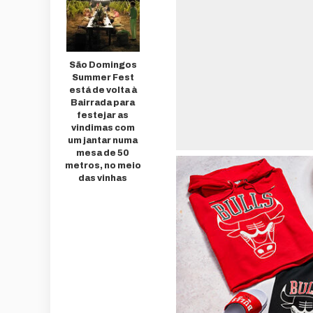
São Domingos
Summer Fest
está de volta à
Bairrada para
festejar as
vindimas com
um jantar numa
mesa de 50
metros, no meio
das vinhas