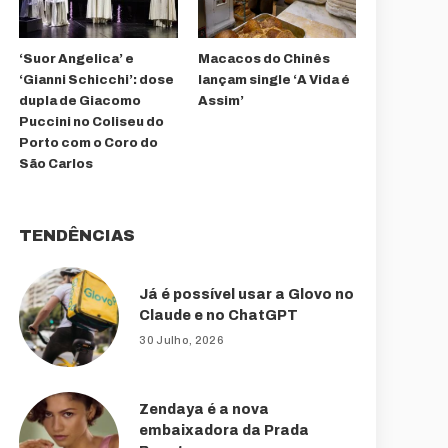
‘Suor Angelica’ e
Macacos do Chinês
‘Gianni Schicchi’: dose
lançam single ‘A Vida é
dupla de Giacomo
Assim’
Puccini no Coliseu do
Porto com o Coro do
São Carlos
TENDÊNCIAS
Já é possível usar a Glovo no
Claude e no ChatGPT
30 Julho, 2026
Zendaya é a nova
embaixadora da Prada