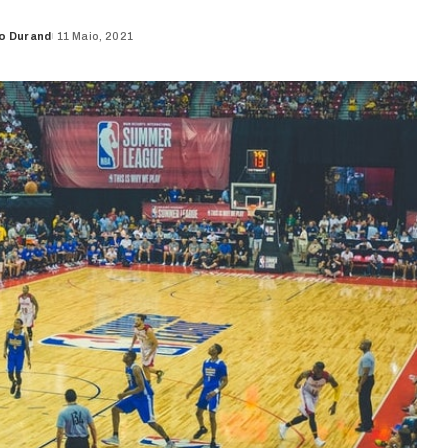
o Durand
11 Maio, 2021
d