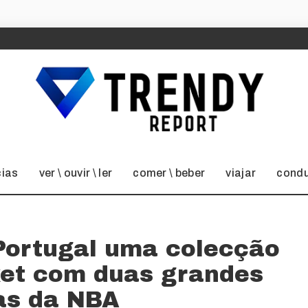
cias
ver \ ouvir \ ler
comer \ beber
viajar
condu
Portugal uma colecção
ket com duas grandes
as da NBA