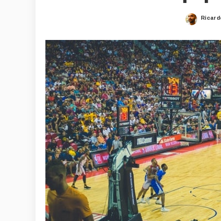
Ricard
Poste
by