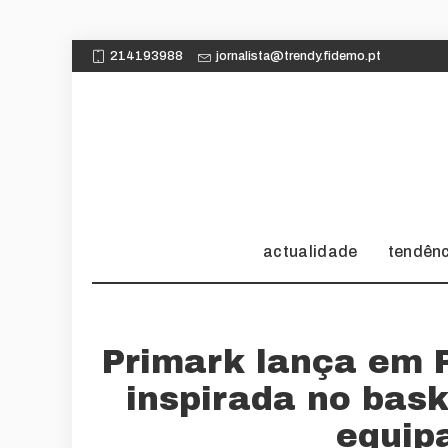
214193988
jornalista@trendy.fidemo.pt
actualidade
tendên
Primark lança em 
inspirada no bas
equip