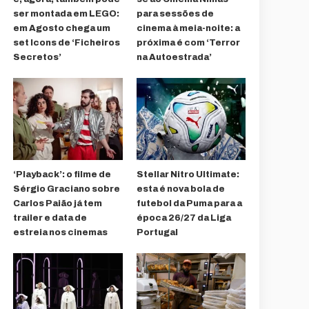
ser montada em LEGO:
para sessões de
em Agosto chega um
cinema à meia-noite: a
set Icons de ‘Ficheiros
próxima é com ‘Terror
Secretos’
na Autoestrada’
‘Playback’: o filme de
Stellar Nitro Ultimate:
Sérgio Graciano sobre
esta é nova bola de
Carlos Paião já tem
futebol da Puma para a
trailer e data de
época 26/27 da Liga
estreia nos cinemas
Portugal