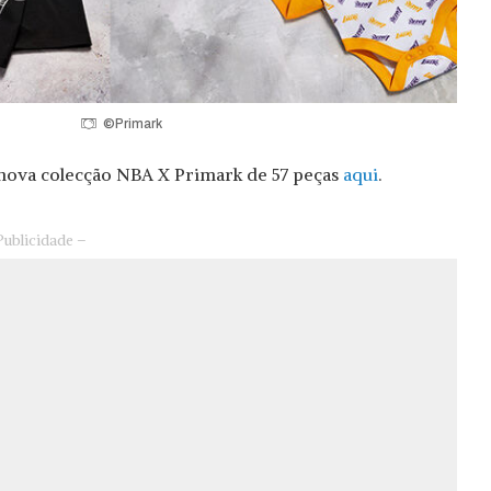
©Primark
 nova colecção NBA X Primark de 57 peças
aqui
.
Publicidade –