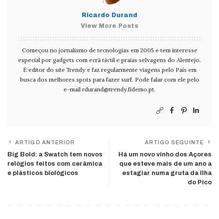
Ricardo Durand
View More Posts
Começou no jornalismo de tecnologias em 2005 e tem interesse
especial por gadgets com ecrã táctil e praias selvagens do Alentejo.
É editor do site Trendy e faz regularmente viagens pelo País em
busca dos melhores spots para fazer surf. Pode falar com ele pelo
e-mail
rdurand@trendy.fidemo.pt
.
ARTIGO ANTERIOR
ARTIGO SEGUINTE
Big Bold: a Swatch tem novos
Há um novo vinho dos Açores
relógios feitos com cerâmica
que esteve mais de um ano a
e plásticos biológicos
estagiar numa gruta da Ilha
do Pico