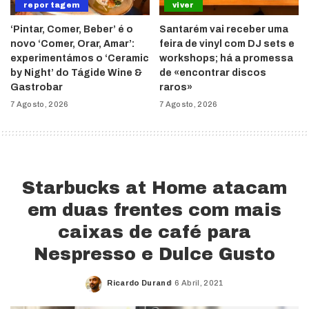
reportagem
viver
‘Pintar, Comer, Beber’ é o
Santarém vai receber uma
novo ‘Comer, Orar, Amar’:
feira de vinyl com DJ sets e
experimentámos o ‘Ceramic
workshops; há a promessa
by Night’ do Tágide Wine &
de «encontrar discos
Gastrobar
raros»
7 Agosto, 2026
7 Agosto, 2026
Starbucks at Home atacam
em duas frentes com mais
caixas de café para
Nespresso e Dulce Gusto
Ricardo Durand
6 Abril, 2021
Posted
by