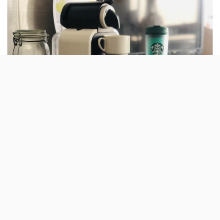
Há novidades de café Starbucks para fazer
em casa, entre elas um macchiato de
baunilha.
A gama Starbucks at Home acaba de ser reforçada com
mais três versões para as máquinas Dulce Gusto e