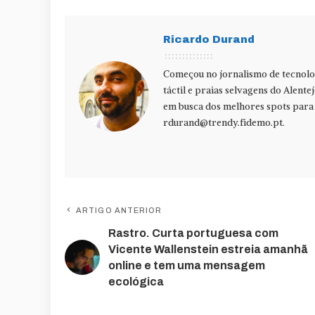
Ricardo Durand
Começou no jornalismo de tecnolog
táctil e praias selvagens do Alente
em busca dos melhores spots para f
rdurand@trendy.fidemo.pt
.
ARTIGO ANTERIOR
Rastro. Curta portuguesa com
Vicente Wallenstein estreia amanhã
online e tem uma mensagem
ecológica