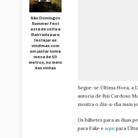
São Domingos
Summer Fest
está de volta à
Bairrada para
festejar as
vindimas com
um jantar numa
mesa de 50
metros, no meio
das vinhas
Segue-se Última Hora, a 1
autoria de Rui Cardoso M
mostra o dia-a-dia num jo
Os bilhetes para as duas 
para Fake e
aqui
para Últi