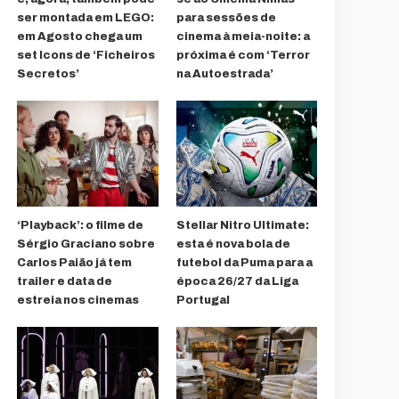
ser montada em LEGO:
para sessões de
em Agosto chega um
cinema à meia-noite: a
set Icons de ‘Ficheiros
próxima é com ‘Terror
Secretos’
na Autoestrada’
‘Playback’: o filme de
Stellar Nitro Ultimate:
Sérgio Graciano sobre
esta é nova bola de
Carlos Paião já tem
futebol da Puma para a
trailer e data de
época 26/27 da Liga
estreia nos cinemas
Portugal