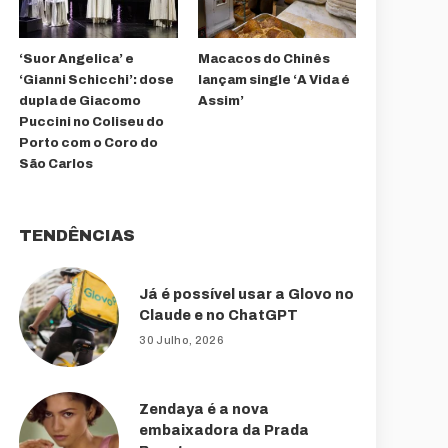
‘Suor Angelica’ e
Macacos do Chinês
‘Gianni Schicchi’: dose
lançam single ‘A Vida é
dupla de Giacomo
Assim’
Puccini no Coliseu do
Porto com o Coro do
São Carlos
TENDÊNCIAS
Já é possível usar a Glovo no
Claude e no ChatGPT
30 Julho, 2026
Zendaya é a nova
embaixadora da Prada