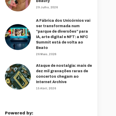
Beauty
29 Julho, 2026
A Fábrica dos Unicórnios vai
ser transformada num
“parque de diversões” para
IA, arte digital e NFT: a NFC
Summit está de volta ao
Beato
26 Maio, 2026
Ataque de nostalgia: mais de
dez mil gravações raras de
concertos chegam ao
Internet Archive
15 Abril, 2026
Powered by: