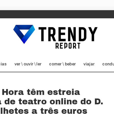
cias
ver \ ouvir \ ler
comer \ beber
viajar
condu
 Hora têm estreia
 de teatro online do D.
ilhetes a três euros