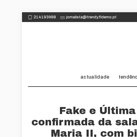
214193988
jornalista@trendy.fidemo.pt
actualidade
tendên
Fake e Última
confirmada da sala
Maria II, com b