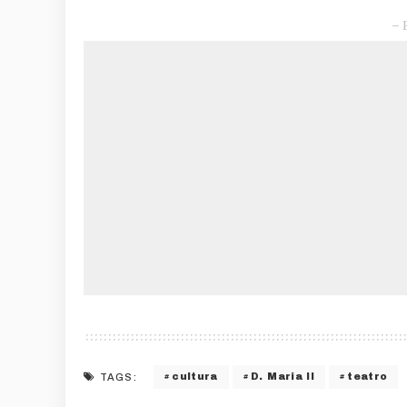
– 
cultura
D. Maria II
teatro
TAGS: