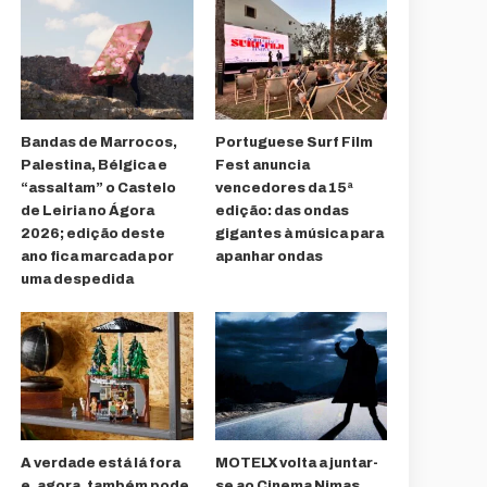
Bandas de Marrocos,
Portuguese Surf Film
Palestina, Bélgica e
Fest anuncia
“assaltam” o Castelo
vencedores da 15ª
de Leiria no Ágora
edição: das ondas
2026; edição deste
gigantes à música para
ano fica marcada por
apanhar ondas
uma despedida
A verdade está lá fora
MOTELX volta a juntar-
e, agora, também pode
se ao Cinema Nimas