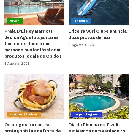
viver
breves
Praia D’El Rey Marriott
Ericeira Surf Clube anuncia
dedica Agosto a jantares
duas provas de mar
temáticos, fado e um
6 Agosto, 2026
mercado sustentável com
produtos locais de Óbidos
6 Agosto, 2026
comer \ beber
reportagem
Os pregos tornam-se
Dia de Piscina do Tivoli:
protagonistas da Doca de
estivemos num verdadeiro