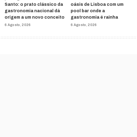
Santo: o prato clássico da
oásis de Lisboa com um
gastronomia nacional dá
pool bar onde a
origem a um novo conceito
gastronomia é rainha
6 Agosto, 2026
6 Agosto, 2026
Curtas-metragens de
animação com dedo
português podem estar a
caminho do Óscares
Ricardo Durand
6 Janeiro, 2021
Posted
by