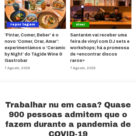
reportagem
viver
‘Pintar, Comer, Beber’ é o
Santarém vai receber uma
novo ‘Comer, Orar, Amar’:
feira de vinyl com DJ sets e
experimentámos o ‘Ceramic
workshops; há a promessa
by Night’ do Tágide Wine &
de «encontrar discos
Gastrobar
raros»
7 Agosto, 2026
7 Agosto, 2026
Trabalhar nu em casa? Quase
900 pessoas admitem que o
fazem durante a pandemia de
COVID-19