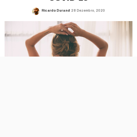
Ricardo Durand
28 Dezembro, 2020
Posted
by
A conclusão é tirada do estudo Securing the
Future of Work, feito pela empresa russa de
segurança informática Kaspersky. Dos oito
mil inquiridos, 11% admitiram que fizeram