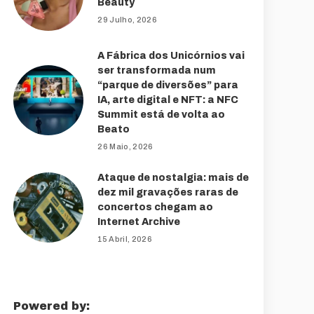
Beauty
29 Julho, 2026
A Fábrica dos Unicórnios vai
ser transformada num
“parque de diversões” para
IA, arte digital e NFT: a NFC
Summit está de volta ao
Beato
26 Maio, 2026
Ataque de nostalgia: mais de
dez mil gravações raras de
concertos chegam ao
Internet Archive
15 Abril, 2026
Powered by: