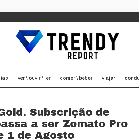
cias
ver \ ouvir \ ler
comer \ beber
viajar
condu
Gold. Subscrição de
passa a ser Zomato Pro
de 1 de Agosto