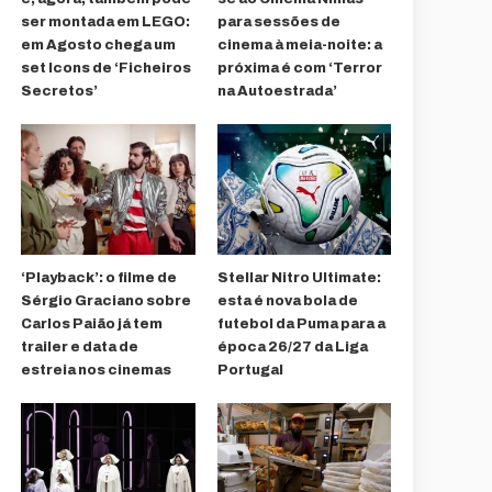
ser montada em LEGO:
para sessões de
em Agosto chega um
cinema à meia-noite: a
set Icons de ‘Ficheiros
próxima é com ‘Terror
Secretos’
na Autoestrada’
‘Playback’: o filme de
Stellar Nitro Ultimate:
Sérgio Graciano sobre
esta é nova bola de
Carlos Paião já tem
futebol da Puma para a
trailer e data de
época 26/27 da Liga
estreia nos cinemas
Portugal