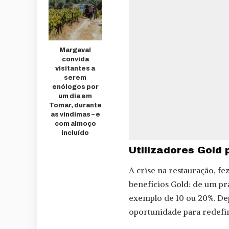
Margaval
convida
visitantes a
serem
enólogos por
um dia em
Tomar, durante
as vindimas – e
com almoço
incluído
Utilizadores Gold
A crise na restauração, f
benefícios Gold: de um pr
exemplo de 10 ou 20%. Dep
oportunidade para redefini