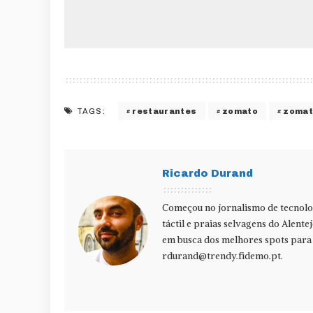
restaurantes
zomato
zomat
TAGS:
Ricardo Durand
Começou no jornalismo de tecnolog
táctil e praias selvagens do Alente
em busca dos melhores spots para f
rdurand@trendy.fidemo.pt
.