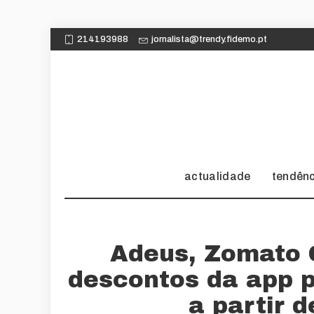
214193988
jornalista@trendy.fidemo.pt
actualidade
tendên
Adeus, Zomato 
descontos da app 
a partir 