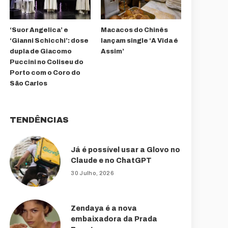
‘Suor Angelica’ e
Macacos do Chinês
‘Gianni Schicchi’: dose
lançam single ‘A Vida é
dupla de Giacomo
Assim’
Puccini no Coliseu do
Porto com o Coro do
São Carlos
TENDÊNCIAS
Já é possível usar a Glovo no
Claude e no ChatGPT
30 Julho, 2026
Zendaya é a nova
embaixadora da Prada