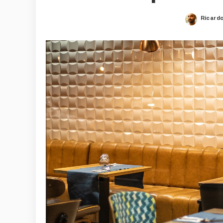
Ricard
Posted
by