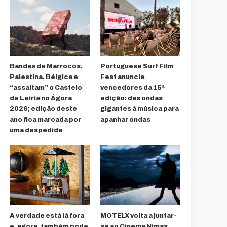
Bandas de Marrocos,
Portuguese Surf Film
Palestina, Bélgica e
Fest anuncia
“assaltam” o Castelo
vencedores da 15ª
de Leiria no Ágora
edição: das ondas
2026; edição deste
gigantes à música para
ano fica marcada por
apanhar ondas
uma despedida
A verdade está lá fora
MOTELX volta a juntar-
e, agora, também pode
se ao Cinema Nimas