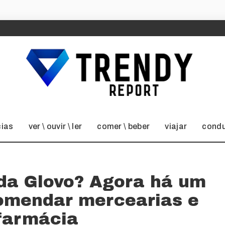
cias
ver \ ouvir \ ler
comer \ beber
viajar
condu
da Glovo? Agora há um
comendar mercearias e
farmácia