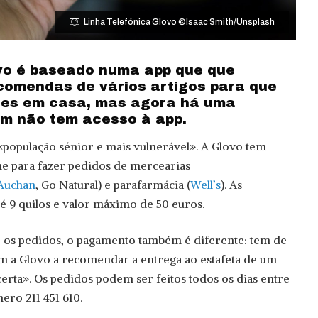
Linha Telefónica Glovo ©Isaac Smith/Unsplash
vo é baseado numa app que que
omendas de vários artigos para que
ues em casa, mas agora há uma
m não tem acesso à app.
«população sénior e mais vulnerável». A Glovo tem
ne para fazer pedidos de mercearias
Auchan
, Go Natural) e parafarmácia (
Well’s
). As
 9 quilos e valor máximo de 50 euros.
r os pedidos, o pagamento também é diferente: tem de
m a Glovo a recomendar a entrega ao estafeta de um
erta». Os pedidos podem ser feitos todos os dias entre
mero 211 451 610.