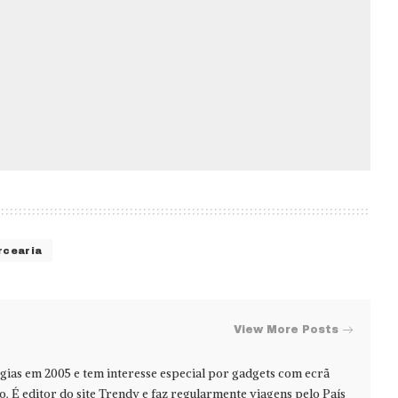
rcearia
View More Posts
ias em 2005 e tem interesse especial por gadgets com ecrã
jo. É editor do site Trendy e faz regularmente viagens pelo País