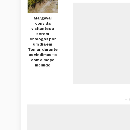
Margaval
convida
visitantes a
serem
enólogos por
um dia em
Tomar, durante
as vindimas – e
com almoço
incluído
– 