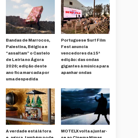
Bandas de Marrocos,
Portuguese Surf Film
Palestina, Bélgica e
Fest anuncia
“assaltam” o Castelo
vencedores da 15ª
de Leiria no Ágora
edição: das ondas
2026; edição deste
gigantes à música para
ano fica marcada por
apanhar ondas
uma despedida
A verdade está lá fora
MOTELX volta a juntar-
e, agora, também pode
se ao Cinema Nimas