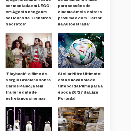
ser montada em LEGO:
para sessões de
em Agosto chega um
cinema à meia-noite: a
set Icons de ‘Ficheiros
próxima é com ‘Terror
Secretos’
na Autoestrada’
‘Playback’: o filme de
Stellar Nitro Ultimate:
Sérgio Graciano sobre
esta é nova bola de
Carlos Paião já tem
futebol da Puma para a
trailer e data de
época 26/27 da Liga
estreia nos cinemas
Portugal