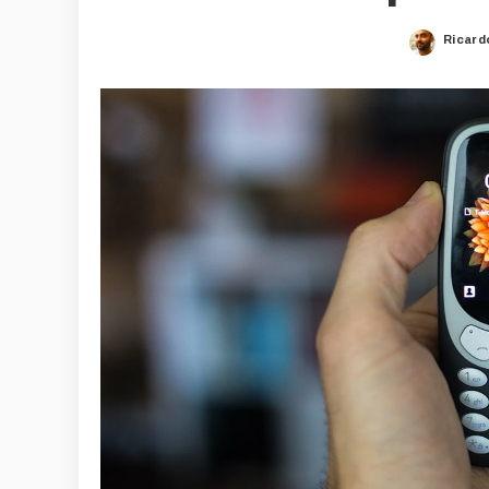
Ricard
Poste
by