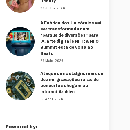
Beauty
29 Julho, 2026
A Fábrica dos Unicórnios vai
ser transformada num
“parque de diversões” para
IA, arte digital e NFT: a NFC
Summit está de volta ao
Beato
26 Maio, 2026
Ataque de nostalgia: mais de
dez mil gravações raras de
concertos chegam ao
Internet Archive
15 Abril, 2026
Powered by: