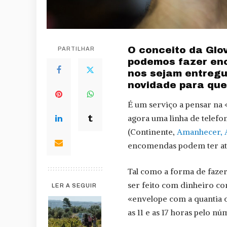
O conceito da Glo
PARTILHAR
podemos fazer enc
nos sejam entreg
novidade para que
É um serviço a pensar na 
agora uma linha de telefo
(Continente,
Amanhecer, 
encomendas podem ter até
Tal como a forma de faze
ser feito com dinheiro co
LER A SEGUIR
«envelope com a quantia c
as 11 e as 17 horas pelo nú