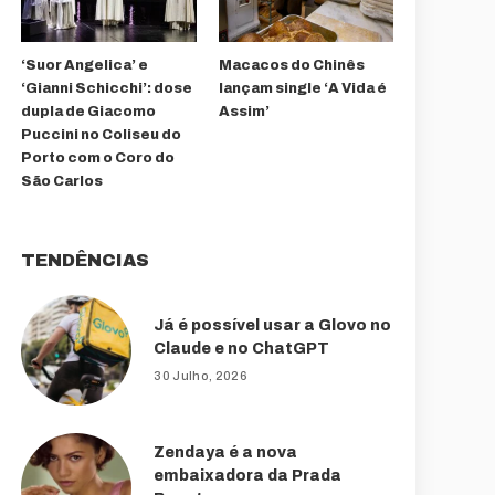
‘Suor Angelica’ e
Macacos do Chinês
‘Gianni Schicchi’: dose
lançam single ‘A Vida é
dupla de Giacomo
Assim’
Puccini no Coliseu do
Porto com o Coro do
São Carlos
TENDÊNCIAS
Já é possível usar a Glovo no
Claude e no ChatGPT
30 Julho, 2026
Zendaya é a nova
embaixadora da Prada