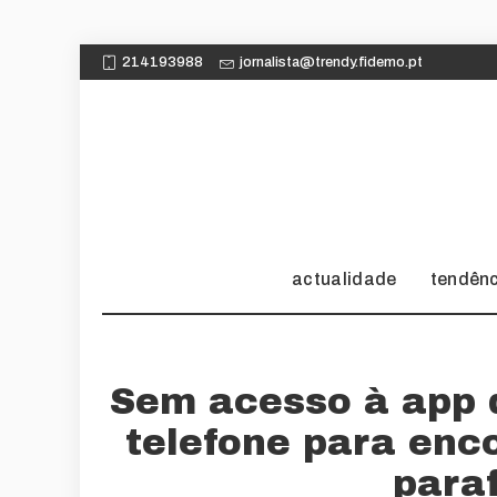
214193988
jornalista@trendy.fidemo.pt
actualidade
tendên
Sem acesso à app 
telefone para en
para