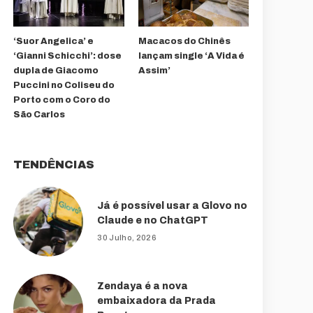
‘Suor Angelica’ e
Macacos do Chinês
‘Gianni Schicchi’: dose
lançam single ‘A Vida é
dupla de Giacomo
Assim’
Puccini no Coliseu do
Porto com o Coro do
São Carlos
TENDÊNCIAS
Já é possível usar a Glovo no
Claude e no ChatGPT
30 Julho, 2026
Zendaya é a nova
embaixadora da Prada