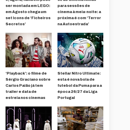
ser montada em LEGO:
para sessões de
em Agosto chega um
cinema à meia-noite: a
set Icons de ‘Ficheiros
próxima é com ‘Terror
Secretos’
na Autoestrada’
‘Playback’: o filme de
Stellar Nitro Ultimate:
Sérgio Graciano sobre
esta é nova bola de
Carlos Paião já tem
futebol da Puma para a
trailer e data de
época 26/27 da Liga
estreia nos cinemas
Portugal