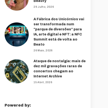
Beauty
29 Julho, 2026
A Fábrica dos Unicórnios vai
ser transformada num
“parque de diversões” para
IA, arte digital e NFT: a NFC
Summit está de volta ao
Beato
26 Maio, 2026
Ataque de nostalgia: mais de
dez mil gravações raras de
concertos chegam ao
Internet Archive
15 Abril, 2026
Powered by: