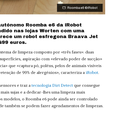
Roomba e6 ©iRobot
 autónomo Roomba e6 da iRobot
ndido nas lojas Worten com uma
rece um robot esfregona Braava Jet
499 euros.
stema de limpeza composto por «três fases»: duas
superfícies, aspiração com «elevado poder de sucção»
ncia» que «captura pó, poléns, pelos de animais visíveis
etenção de 99% de alergénios», caracteriza a
iRobot
.
sensores e traz a
tecnologia Dirt Detect
que consegue
 mais sujas e a dedicar-lhes uma limpeza mais
s modelos, o Roomba e6 pode ainda ser controlado
nde também se podem fazer agendamentos de limpezas.