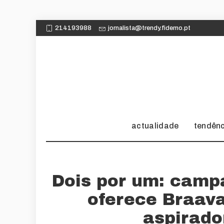
214193988
jornalista@trendy.fidemo.pt
actualidade
tendên
Dois por um: camp
oferece Braav
aspirad