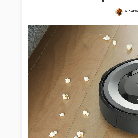
Ricard
Poste
by