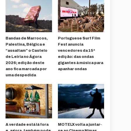
Bandas de Marrocos,
Portuguese Surf Film
Palestina, Bélgica e
Fest anuncia
“assaltam” o Castelo
vencedores da 15ª
de Leiria no Ágora
edição: das ondas
2026; edição deste
gigantes à música para
ano fica marcada por
apanhar ondas
uma despedida
A verdade está lá fora
MOTELX volta a juntar-
e, agora, também pode
se ao Cinema Nimas