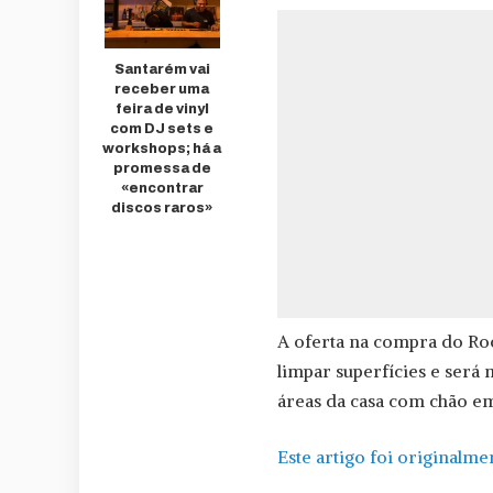
Santarém vai
receber uma
feira de vinyl
com DJ sets e
workshops; há a
promessa de
«encontrar
discos raros»
A oferta na compra do Roo
limpar superfícies e será 
áreas da casa com chão em
Este artigo foi originalm