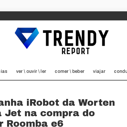
cias
ver \ ouvir \ ler
comer \ beber
viajar
condu
anha iRobot da Worten
a Jet na compra do
or Roomba e6