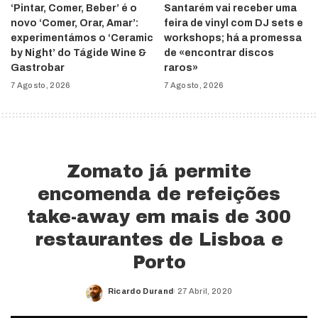
‘Pintar, Comer, Beber’ é o
Santarém vai receber uma
novo ‘Comer, Orar, Amar’:
feira de vinyl com DJ sets e
experimentámos o ‘Ceramic
workshops; há a promessa
by Night’ do Tágide Wine &
de «encontrar discos
Gastrobar
raros»
7 Agosto, 2026
7 Agosto, 2026
Zomato já permite
encomenda de refeições
take-away em mais de 300
restaurantes de Lisboa e
Porto
Ricardo Durand
27 Abril, 2020
Posted
by