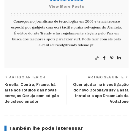
View More Posts
Começou no jornalismo de tecnologias em 2005 e tem interesse
especial por gadgets com ecrã táctil e praias selvagens do Alentejo.
É editor do site Trendy e faz regularmente viagens pelo País em
busca dos melhores spots para fazer surf. Pode falar com ele pelo
e-mail
rdurand@trendy.fidemo.pt
.
ARTIGO ANTERIOR
ARTIGO SEGUINTE
Kruella, Contra, Frame: há
Quer ajudar na investigação
arte nos rótulos das novas
do novo Coronavírus? Basta
cervejas Coruja com edição
instalar a app DreamLab da
de coleccionador
Vodafone
Também lhe pode interessar