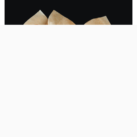
Quando anunciou o serviço Contactless na
sua app, a Zomato prometeu novidades para
breve – e aqui está uma: as encomendas
take-away em restaurantes de Lisboa e
Porto.
A pandemia de
COVID-19
alterou profundamente o
sector da restauração, em Portugal (e no mundo), por