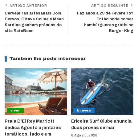
ARTIGO ANTERIOR
ARTIGO SEGUINTE
Cervejeiras artesanais Dois
Faz anos a 29 de Fevereiro?
Corvos, Oitava Colina e Mean
Então pode comer
Sardine ganham prémios do
hambúrgueres grátis no
site RateBeer
Burger King
Também lhe pode interessar
viver
breves
Praia D’El Rey Marriott
Ericeira Surf Clube anuncia
dedica Agosto a jantares
duas provas de mar
temáticos, fado e um
6 Agosto, 2026