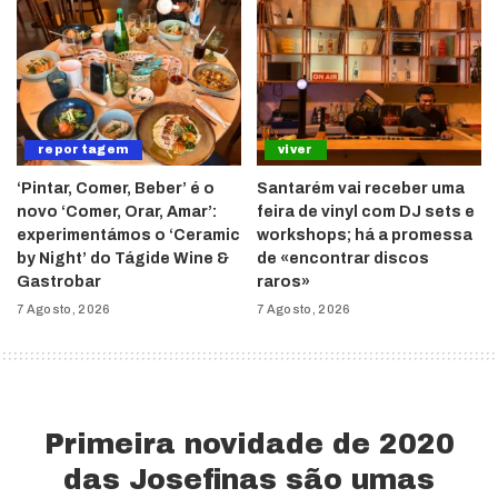
reportagem
viver
‘Pintar, Comer, Beber’ é o
Santarém vai receber uma
novo ‘Comer, Orar, Amar’:
feira de vinyl com DJ sets e
experimentámos o ‘Ceramic
workshops; há a promessa
by Night’ do Tágide Wine &
de «encontrar discos
Gastrobar
raros»
7 Agosto, 2026
7 Agosto, 2026
Primeira novidade de 2020
das Josefinas são umas