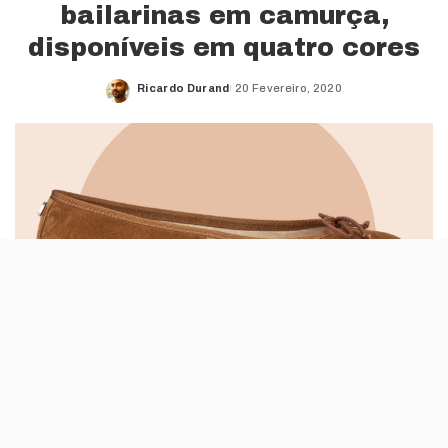
bailarinas em camurça,
disponíveis em quatro cores
Ricardo Durand
20 Fevereiro, 2020
Posted
by
No portfólio da Josefinas já havia bailarinas
pele, claro, mas também burel, veludo e