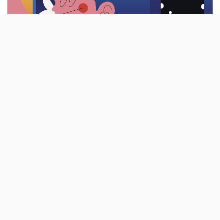
A edição de 2020 do festival de cinema de
animação IndieJúnior acontece no Porto,
durante a última semana de Janeiro. Aos
filmes, juntam-se várias actividades para os
mais novos, como os workshops de culinária.
Hoje em dia, um festival de cinema tem de ser mais que
uma simples mostra de filmes – exposições, debates e
actividades paralelas fazem parte dos programas de
eventos como o
MotelX
ou o
IndieLisboa
, como forma
de completar a oferta cultural