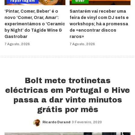
reportagem
viver
‘Pintar, Comer, Beber’ é o
Santarém vai receber uma
novo ‘Comer, Orar, Amar’:
feira de vinyl com DJ sets e
experimentámos o ‘Ceramic
workshops; há a promessa
by Night’ do Tágide Wine &
de «encontrar discos
Gastrobar
raros»
7 Agosto, 2026
7 Agosto, 2026
Bolt mete trotinetas
eléctricas em Portugal e Hive
passa a dar vinte minutos
grátis por mês
Ricardo Durand
3 Fevereiro, 2020
Posted
by