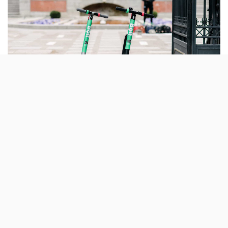
Fevereiro traz duas novidades ao mercado da
mobilidade eléctrica alternativa. A Bolt
disponibilizou as suas trotinetas e a Hive
começou a oferecer viagens.
A Bolt é a mais recente plataforma de aluguer de
trotinetas eléctricas a chegar a Portugal. A
ex-Taxify
,
que fez o rebranding em 2019, escolheu a cidade de