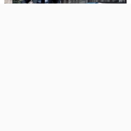
O primeiro trailer de No Time to Die chega
esta semana. Para já, temos um teaser que
mostra algumas cenas de acção, com uma
personagem-mistério, no final.
Já é costume a estreia de trailers virem com teasers de
apresentação e é isso mesmo que acontece com o
próximo Bond.
No Time to Die chega aos cinemas
portugueses em Abril
e, precisamente, quatro meses
antes da estreia chega o primeiro trailer.