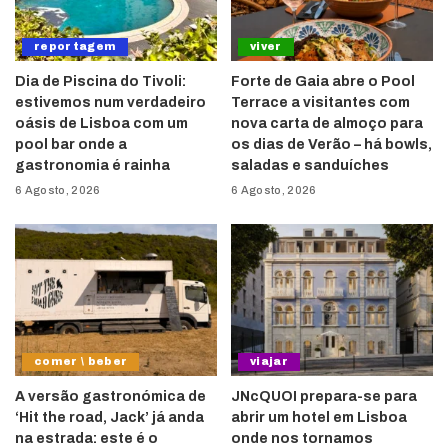
reportagem
viver
Dia de Piscina do Tivoli:
Forte de Gaia abre o Pool
estivemos num verdadeiro
Terrace a visitantes com
oásis de Lisboa com um
nova carta de almoço para
pool bar onde a
os dias de Verão – há bowls,
gastronomia é rainha
saladas e sanduíches
6 Agosto, 2026
6 Agosto, 2026
comer \ beber
viajar
A versão gastronómica de
JNcQUOI prepara-se para
‘Hit the road, Jack’ já anda
abrir um hotel em Lisboa
na estrada: este é o
onde nos tornamos