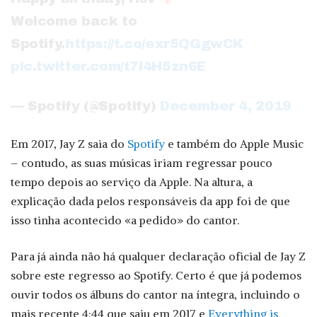
Welcome back to
Spotify.
https://t.co/exr5QGgwCK
pic.twitter.com/t7l4H5zn6E
— Spotify (@Spotify)
December 4, 2019
Em 2017, Jay Z saia do
Spotify
e também do Apple Music
– contudo, as suas músicas iriam regressar pouco
tempo depois ao serviço da Apple. Na altura, a
explicação dada pelos responsáveis da app foi de que
isso tinha acontecido «a pedido» do cantor.
Para já ainda não há qualquer declaração oficial de Jay Z
sobre este regresso ao Spotify. Certo é que já podemos
ouvir todos os álbuns do cantor na íntegra, incluindo o
mais recente 4:44 que saiu em 2017 e
Everything is