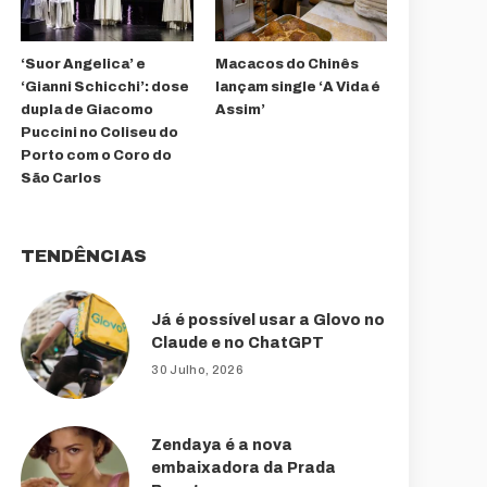
‘Suor Angelica’ e
Macacos do Chinês
‘Gianni Schicchi’: dose
lançam single ‘A Vida é
dupla de Giacomo
Assim’
Puccini no Coliseu do
Porto com o Coro do
São Carlos
TENDÊNCIAS
Já é possível usar a Glovo no
Claude e no ChatGPT
30 Julho, 2026
Zendaya é a nova
embaixadora da Prada