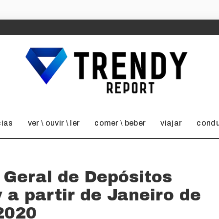
cias
ver \ ouvir \ ler
comer \ beber
viajar
condu
 Geral de Depósitos
a partir de Janeiro de
2020