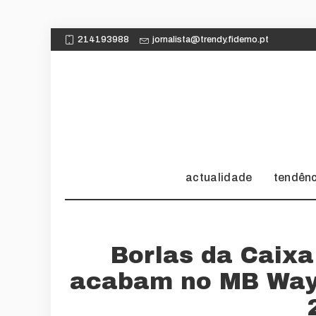
214193988
jornalista@trendy.fidemo.pt
actualidade
tendên
Borlas da Caixa
acabam no MB Way 