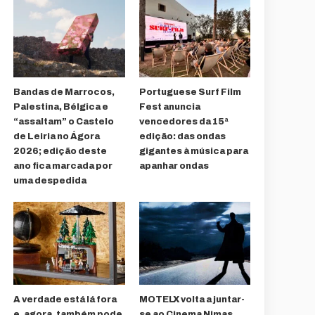
Bandas de Marrocos,
Portuguese Surf Film
Palestina, Bélgica e
Fest anuncia
“assaltam” o Castelo
vencedores da 15ª
de Leiria no Ágora
edição: das ondas
2026; edição deste
gigantes à música para
ano fica marcada por
apanhar ondas
uma despedida
A verdade está lá fora
MOTELX volta a juntar-
e, agora, também pode
se ao Cinema Nimas