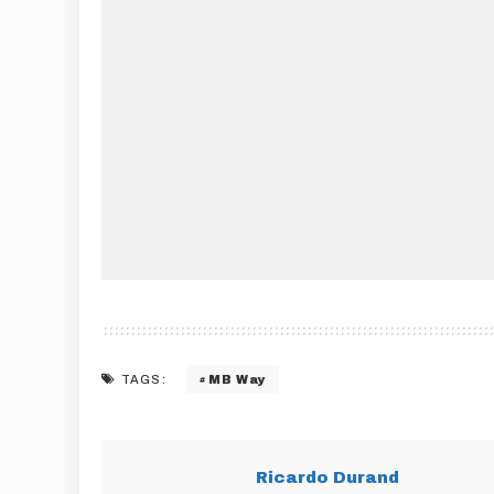
MB Way
TAGS:
Ricardo Durand