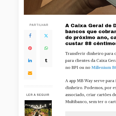
A Caixa Geral de D
PARTILHAR
bancos que cobram
do próximo ano, ca
custar 88 cêntimo
Transferir dinheiro para 
para clientes da Caixa Ge
no BPI ou no
Millenium B
A app MB Way serve para f
dinheiro. Podemos, por 
associado, criar cartões d
LER A SEGUIR
Multibanco, sem ter o car