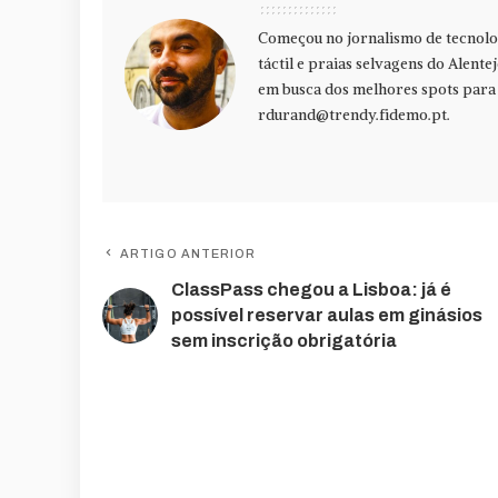
Começou no jornalismo de tecnolog
táctil e praias selvagens do Alente
em busca dos melhores spots para f
rdurand@trendy.fidemo.pt
.
ARTIGO ANTERIOR
ClassPass chegou a Lisboa: já é
possível reservar aulas em ginásios
sem inscrição obrigatória