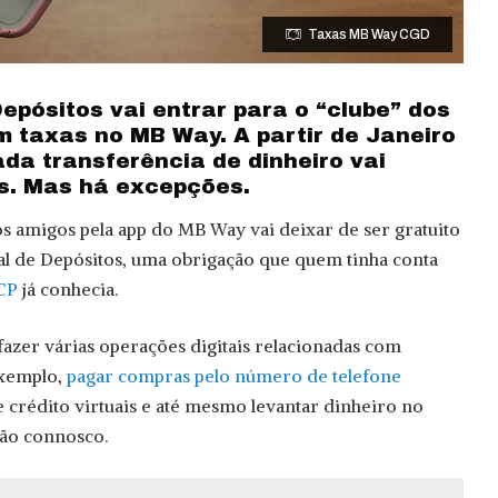
Taxas MB Way CGD
epósitos vai entrar para o “clube” dos
 taxas no MB Way. A partir de Janeiro
da transferência de dinheiro vai
s. Mas há excepções.
os amigos pela app do MB Way vai deixar de ser gratuito
ral de Depósitos, uma obrigação que quem tinha conta
CP
já conhecia.
azer várias operações digitais relacionadas com
exemplo,
pagar compras pelo número de telefone
e crédito virtuais e até mesmo levantar dinheiro no
tão connosco.