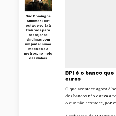
São Domingos
Summer Fest
está de volta à
Bairrada para
festejar as
vindimas com
um jantar numa
mesa de 50
metros, no meio
das vinhas
BPI é o banco que 
euros
O que acontece agora é be
dos bancos não estava a r
o que não acontece, por 