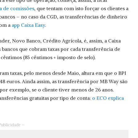
a este tipo de operação, começa, assim, a ficar
ça de comissões
, que tentam com isto forçar os clientes a
 bancos – no caso da CGD, as transferências de dinheiro
com a
app Caixa Easy
.
der, Novo Banco, Crédito Agrícola, é, assim, a Caixa
os bancos que cobram taxas por cada transferência de
cêntimos (85 cêntimos + imposto de selo).
bram taxas, pelo menos desde Maio, altura em que o BPI
248 euros. Ainda assim, as transferência por MB Way são
 por exemplo, se o cliente tiver menos de 26 anos.
ansferências gratuitas por tipo de conta:
o ECO explica
Publicidade –