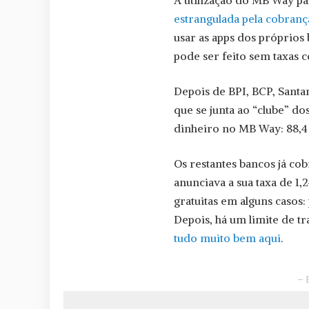
A utilização do MB Way par
estrangulada pela cobran
usar as apps dos próprios
pode ser feito sem taxas 
Depois de BPI, BCP, Santan
que se junta ao “clube” d
dinheiro no MB Way: 88,4 
Os restantes bancos já co
anunciava a sua taxa de 1,
gratuitas em alguns casos:
Depois, há um limite de tr
tudo muito bem aqui
.
– 