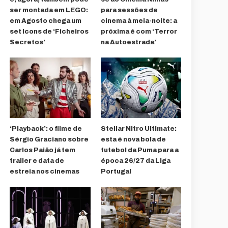
ser montada em LEGO:
para sessões de
em Agosto chega um
cinema à meia-noite: a
set Icons de ‘Ficheiros
próxima é com ‘Terror
Secretos’
na Autoestrada’
‘Playback’: o filme de
Stellar Nitro Ultimate:
Sérgio Graciano sobre
esta é nova bola de
Carlos Paião já tem
futebol da Puma para a
trailer e data de
época 26/27 da Liga
estreia nos cinemas
Portugal