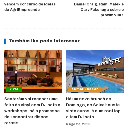
vencem concurso de ideias
Daniel Craig, Rami Malek e
da AgriEmpreende
Cary Fukunaga sobre o
próximo 007
Também lhe pode interessar
viver
comer \ beber
Santarém vai receber uma
Há um novo brunch de
feira de vinyl com DJ sets e
Domingo, no Seixal: custa
workshops; há a promessa
vinte euros, é num rooftop
de «encontrar discos
e tem DJ sets
raros»
6 Agosto, 2026