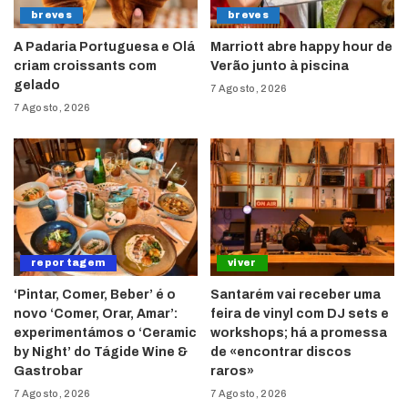
breves
breves
A Padaria Portuguesa e Olá
Marriott abre happy hour de
criam croissants com
Verão junto à piscina
gelado
7 Agosto, 2026
7 Agosto, 2026
reportagem
viver
‘Pintar, Comer, Beber’ é o
Santarém vai receber uma
novo ‘Comer, Orar, Amar’:
feira de vinyl com DJ sets e
experimentámos o ‘Ceramic
workshops; há a promessa
by Night’ do Tágide Wine &
de «encontrar discos
Gastrobar
raros»
7 Agosto, 2026
7 Agosto, 2026