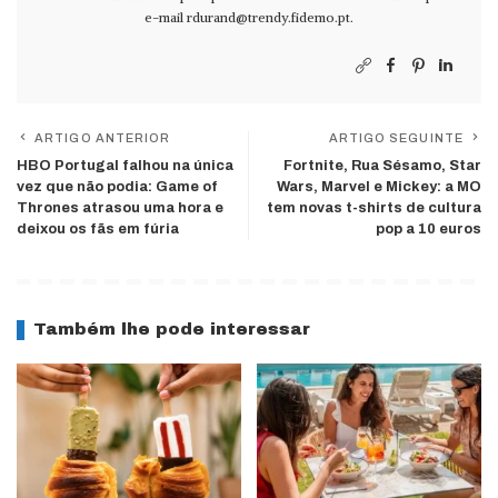
e-mail
rdurand@trendy.fidemo.pt
.
ARTIGO ANTERIOR
ARTIGO SEGUINTE
HBO Portugal falhou na única
Fortnite, Rua Sésamo, Star
vez que não podia: Game of
Wars, Marvel e Mickey: a MO
Thrones atrasou uma hora e
tem novas t-shirts de cultura
deixou os fãs em fúria
pop a 10 euros
Também lhe pode interessar