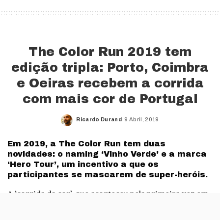
The Color Run 2019 tem
edição tripla: Porto, Coimbra
e Oeiras recebem a corrida
com mais cor de Portugal
Ricardo Durand
9 Abril, 2019
Posted
by
Em 2019, a The Color Run tem duas
novidades: o naming ‘Vinho Verde’ e a marca
‘Hero Tour’, um incentivo a que os
participantes se mascarem de super-heróis.
A ‘corrida da cor’, que aconteceu pela primeira vez em
Portugal em 2012, está de volta a três cidades nacionais
para mais uma temporada. Este ano, Porto (Parque