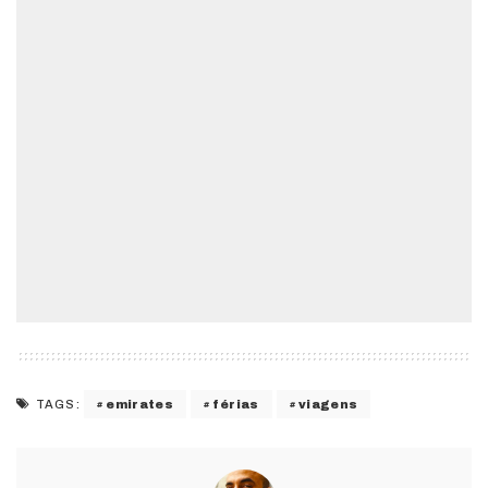
emirates
férias
viagens
TAGS: