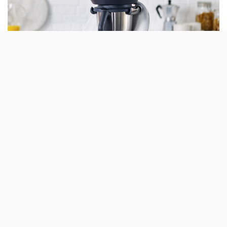
A Vorwerk acaba de anunciar o lançamento
do novo modelo TM6 da Bimby onde se
destacam novos modos de fazer refeições
que, segundo a marca, «vão ao encontro das
novas tendências gastronómicas».
Quase
cinco anos depois de ter anunciado a 5G
, e de,
em 2016, a Bimby se ter ligado à Internet para ajudar a
fazer receitas, a Vorwerk anuncia a chegada da sexta
geração (TM6) de um dos mais conhecidos robots do