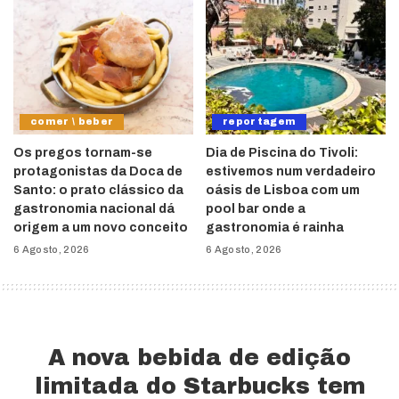
comer \ beber
reportagem
Os pregos tornam-se
Dia de Piscina do Tivoli:
protagonistas da Doca de
estivemos num verdadeiro
Santo: o prato clássico da
oásis de Lisboa com um
gastronomia nacional dá
pool bar onde a
origem a um novo conceito
gastronomia é rainha
6 Agosto, 2026
6 Agosto, 2026
A nova bebida de edição
limitada do Starbucks tem