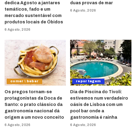
dedica Agosto a jantares
duas provas de mar
temáticos, fado e um
6 Agosto, 2026
mercado sustentável com
produtos locais de Óbidos
6 Agosto, 2026
comer \ beber
reportagem
Os pregos tornam-se
Dia de Piscina do Tivoli:
protagonistas da Doca de
estivemos num verdadeiro
Santo: o prato clássico da
oásis de Lisboa com um
gastronomia nacional dá
pool bar onde a
origem a um novo conceito
gastronomia é rainha
6 Agosto, 2026
6 Agosto, 2026