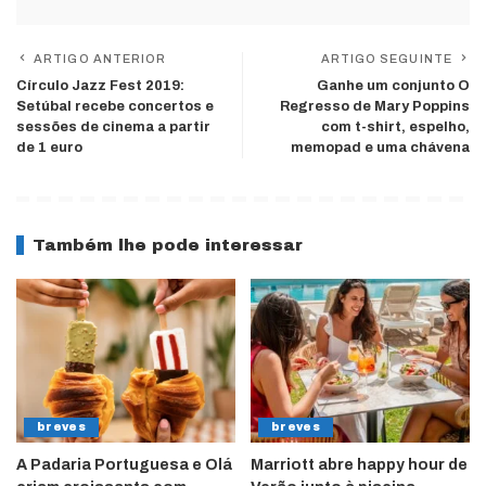
ARTIGO ANTERIOR
ARTIGO SEGUINTE
Círculo Jazz Fest 2019:
Ganhe um conjunto O
Setúbal recebe concertos e
Regresso de Mary Poppins
sessões de cinema a partir
com t-shirt, espelho,
de 1 euro
memopad e uma chávena
Também lhe pode interessar
breves
breves
A Padaria Portuguesa e Olá
Marriott abre happy hour de