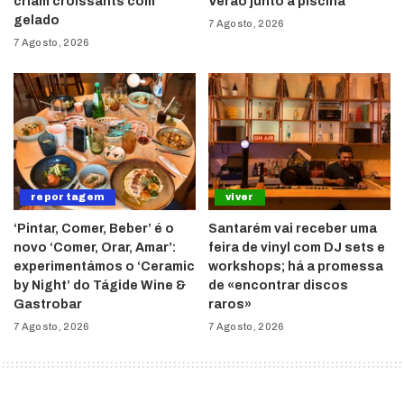
criam croissants com
Verão junto à piscina
gelado
7 Agosto, 2026
7 Agosto, 2026
reportagem
viver
‘Pintar, Comer, Beber’ é o
Santarém vai receber uma
novo ‘Comer, Orar, Amar’:
feira de vinyl com DJ sets e
experimentámos o ‘Ceramic
workshops; há a promessa
by Night’ do Tágide Wine &
de «encontrar discos
Gastrobar
raros»
7 Agosto, 2026
7 Agosto, 2026