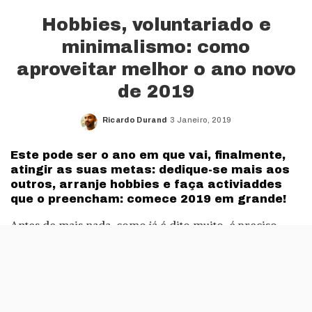
Hobbies, voluntariado e
minimalismo: como
aproveitar melhor o ano novo
de 2019
Ricardo Durand
3 Janeiro, 2019
Posted
by
Este pode ser o ano em que vai, finalmente,
atingir as suas metas: dedique-se mais aos
outros, arranje hobbies e faça activiaddes
que o preencham: comece 2019 em grande!
Antes de mais nada, como já é dito muito, é preciso
fazer metas realistas e em pouca quantidade, mudando
apenas três coisas por vez e que estejam de alguma
forma relacionadas, tal como parar de fumar,
beber
mais água
, e fazer mais exercícios.