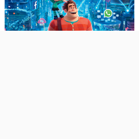
A sequela do filme da Disney Wreck-It Ralph
vai estrear no dia 30 de Novembro e o
TRENDY tem cinco kits com merchandising
para oferecer.
Ralph VS Internet está a chegar aos cinemas e nós
vamos oferecer cinco kits com merchandising deste
filme da Disney. Cada kit tem um estojo com lápis, afia e
borrachas, um conjunto de autocolantes, uma caneca e