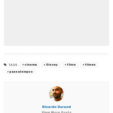
cinema
Disney
filme
filmes
TAGS:
passatempos
Ricardo Durand
View More Posts