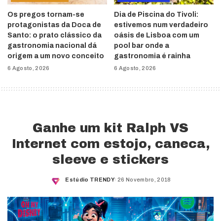
Os pregos tornam-se
Dia de Piscina do Tivoli:
protagonistas da Doca de
estivemos num verdadeiro
Santo: o prato clássico da
oásis de Lisboa com um
gastronomia nacional dá
pool bar onde a
origem a um novo conceito
gastronomia é rainha
6 Agosto, 2026
6 Agosto, 2026
Ganhe um kit Ralph VS
Internet com estojo, caneca,
sleeve e stickers
Estúdio TRENDY
26 Novembro, 2018
Posted
by