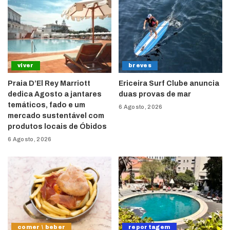
viver
breves
Praia D’El Rey Marriott
Ericeira Surf Clube anuncia
dedica Agosto a jantares
duas provas de mar
temáticos, fado e um
6 Agosto, 2026
mercado sustentável com
produtos locais de Óbidos
6 Agosto, 2026
comer \ beber
reportagem