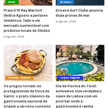
viver
breves
Praia D’El Rey Marriott
Ericeira Surf Clube anuncia
dedica Agosto a jantares
duas provas de mar
temáticos, fado e um
6 Agosto, 2026
mercado sustentável com
produtos locais de Óbidos
6 Agosto, 2026
comer \ beber
reportagem
Os pregos tornam-se
Dia de Piscina do Tivoli:
protagonistas da Doca de
estivemos num verdadeiro
Santo: o prato clássico da
oásis de Lisboa com um
gastronomia nacional dá
pool bar onde a
origem a um novo conceito
gastronomia é rainha