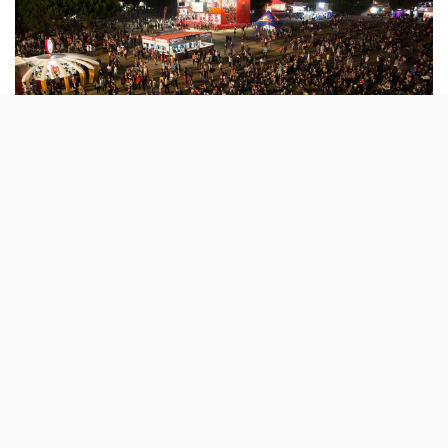
A 25.ª edição do Super Bock Super Rock vai
ficar marcada pelo regresso à Herdade do
Cabeço da Flauta, onde ficou entre 2010 e
2014. Há três anos que o festival acontecia
no Parque das Nações, em Lisboa.
Apesar de ainda não ter confirmado qualquer nome
para a edição de 2019, o Super Bock Super Rock já fez
um anúncio importante: vai regressar ao Meco,
Sesimbra, em ano de 25.º aniversário.