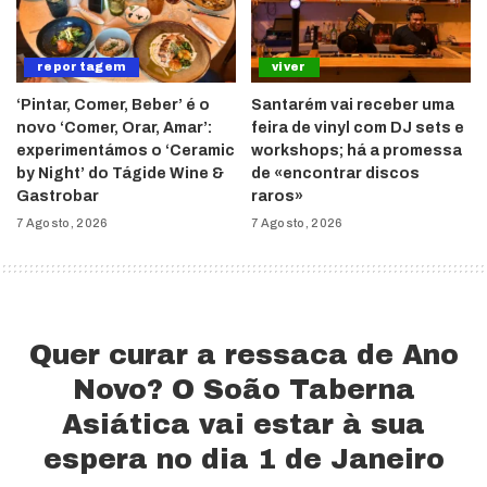
reportagem
viver
‘Pintar, Comer, Beber’ é o
Santarém vai receber uma
novo ‘Comer, Orar, Amar’:
feira de vinyl com DJ sets e
experimentámos o ‘Ceramic
workshops; há a promessa
by Night’ do Tágide Wine &
de «encontrar discos
Gastrobar
raros»
7 Agosto, 2026
7 Agosto, 2026
Quer curar a ressaca de Ano
Novo? O Soão Taberna
Asiática vai estar à sua
espera no dia 1 de Janeiro