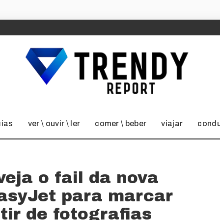
cias
ver \ ouvir \ ler
comer \ beber
viajar
condu
eja o fail da nova
EasyJet para marcar
tir de fotografias