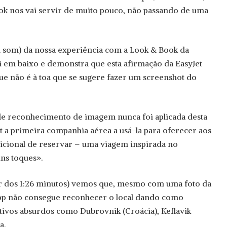
ok nos vai servir de muito pouco, não passando de uma
m som) da nossa experiência com a Look & Book da
ui em baixo e demonstra que esta afirmação da EasyJet
e não é à toa que se sugere fazer um screenshot do
de reconhecimento de imagem nunca foi aplicada desta
et a primeira companhia aérea a usá-la para oferecer aos
icional de reservar – uma viagem inspirada no
ns toques».
r dos 1:26 minutos) vemos que, mesmo com uma foto da
 app não consegue reconhecer o local dando como
ativos absurdos como Dubrovnik (Croácia), Keflavik
a.