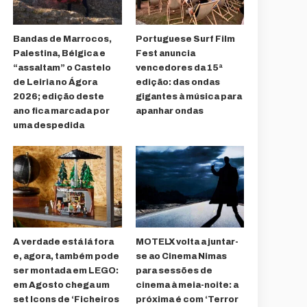
Bandas de Marrocos,
Portuguese Surf Film
Palestina, Bélgica e
Fest anuncia
“assaltam” o Castelo
vencedores da 15ª
de Leiria no Ágora
edição: das ondas
2026; edição deste
gigantes à música para
ano fica marcada por
apanhar ondas
uma despedida
A verdade está lá fora
MOTELX volta a juntar-
e, agora, também pode
se ao Cinema Nimas
ser montada em LEGO:
para sessões de
em Agosto chega um
cinema à meia-noite: a
set Icons de ‘Ficheiros
próxima é com ‘Terror