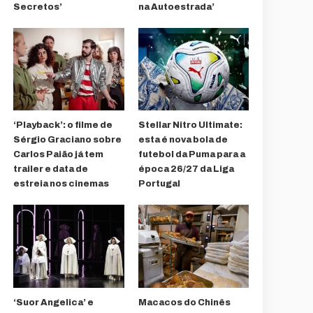
Secretos’
na Autoestrada’
‘Playback’: o filme de
Stellar Nitro Ultimate:
Sérgio Graciano sobre
esta é nova bola de
Carlos Paião já tem
futebol da Puma para a
trailer e data de
época 26/27 da Liga
estreia nos cinemas
Portugal
‘Suor Angelica’ e
Macacos do Chinês