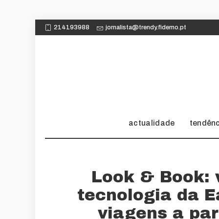
214193988
jornalista@trendy.fidemo.pt
actualidade
tendên
Look & Book: v
tecnologia da 
viagens a par