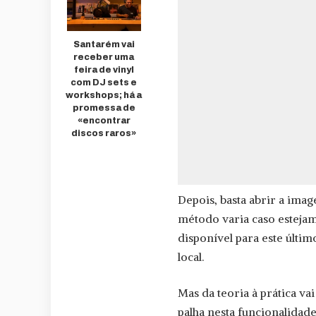
Santarém vai
receber uma
feira de vinyl
com DJ sets e
workshops; há a
promessa de
«encontrar
discos raros»
Depois, basta abrir a imag
método varia caso estejam
disponível para este últi
local.
Mas da teoria à prática v
palha nesta funcionalidade