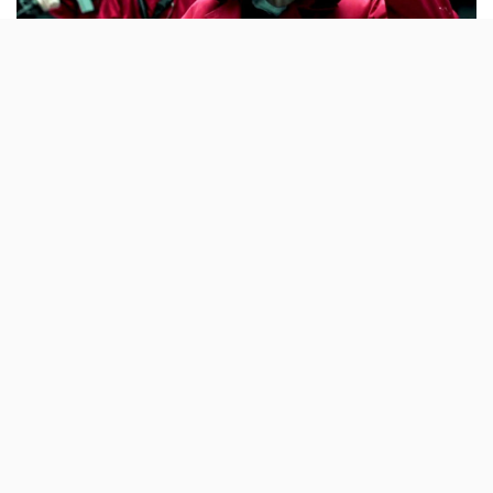
Um dos mais recentes fenómenos de
popularidade da Netflix vai ter a sua segunda
parte disponível neste plataforma de
streaming a 6 de Abril.
Falta uma semana para nos voltarmos a juntar a
Tokio
,
Nairobi, Rio,
Berlin
, Helsinki, Oslo, Denver e Moscow
na Casa Nacional da Moeda de Espanha.
Nesta segunda parte, a tensão aumenta naquele que é
«o maior assalto da história», sublinha a Netflix: «Os
nervos e o cansaço apoderam-se dos reféns e