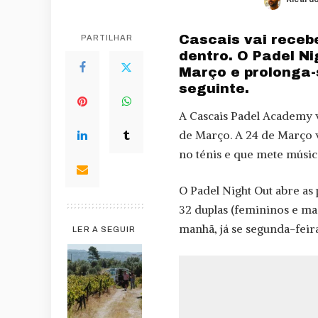
Posted
by
Cascais vai recebe
PARTILHAR
dentro. O Padel N
Março e prolonga-
seguinte.
A Cascais Padel Academy v
de Março. A 24 de Março 
no ténis e que mete música
O Padel Night Out abre as 
32 duplas (femininos e masc
manhã, já se segunda-feira
LER A SEGUIR