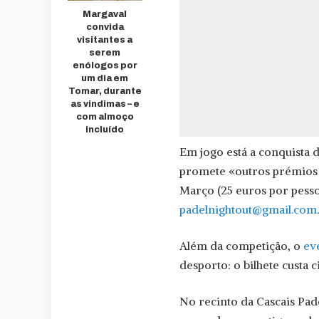
Margaval
convida
visitantes a
serem
enólogos por
um dia em
Tomar, durante
as vindimas – e
com almoço
incluído
Em jogo está a conquista d
promete «outros prémios a
Março (25 euros por pesso
padelnightout@gmail.com
.
Além da competição, o
ev
desporto: o bilhete custa c
No recinto da Cascais Pad