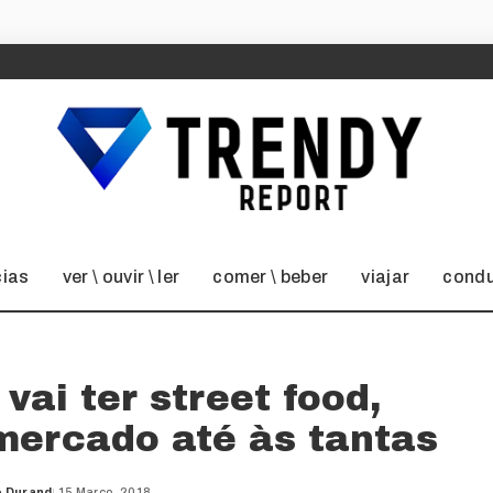
cias
ver \ ouvir \ ler
comer \ beber
viajar
condu
vai ter street food,
mercado até às tantas
o Durand
15 Março, 2018