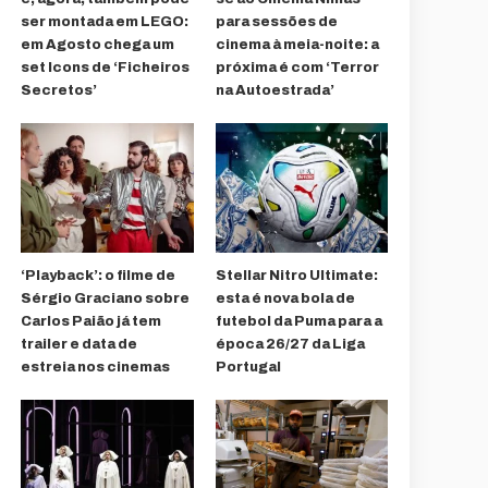
ser montada em LEGO:
para sessões de
em Agosto chega um
cinema à meia-noite: a
set Icons de ‘Ficheiros
próxima é com ‘Terror
Secretos’
na Autoestrada’
‘Playback’: o filme de
Stellar Nitro Ultimate:
Sérgio Graciano sobre
esta é nova bola de
Carlos Paião já tem
futebol da Puma para a
trailer e data de
época 26/27 da Liga
estreia nos cinemas
Portugal