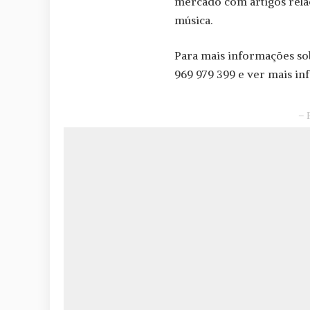
mercado com artigos rela
música.
Para mais informações so
969 979 399 e ver mais i
– 