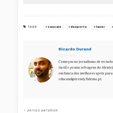
cascais
desporto
lazer
TAGS:
Ricardo Durand
Começou no jornalismo de tecnolog
táctil e praias selvagens do Alente
em busca dos melhores spots para f
rdurand@trendy.fidemo.pt
.
ARTIGO ANTERIOR