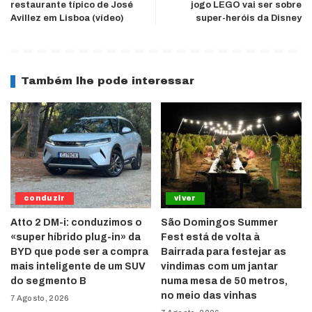
restaurante típico de José
jogo LEGO vai ser sobre
Avillez em Lisboa (vídeo)
super-heróis da Disney
Também lhe pode interessar
conduzir
viver
Atto 2 DM-i: conduzimos o
São Domingos Summer
«super híbrido plug-in» da
Fest está de volta à
BYD que pode ser a compra
Bairrada para festejar as
mais inteligente de um SUV
vindimas com um jantar
do segmento B
numa mesa de 50 metros,
no meio das vinhas
7 Agosto, 2026