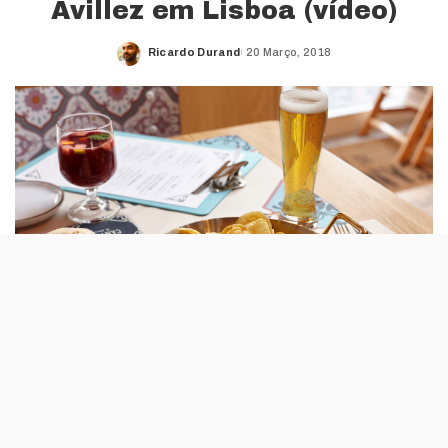
Avillez em Lisboa (vídeo)
Ricardo Durand
20 Março, 2018
Posted
by
A Cantina Zé Avillez já está soft opening
desde 15 de Março e tem no menu pratos
típicos da gastronomia portuguesa.