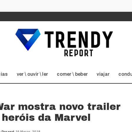
cias
ver \ ouvir \ ler
comer \ beber
viajar
condu
War mostra novo trailer
 heróis da Marvel
o Durand
16 Março, 2018