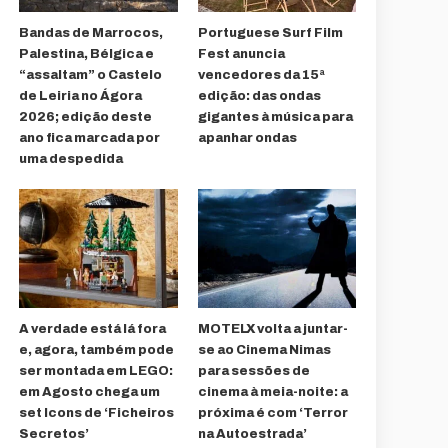
Bandas de Marrocos,
Portuguese Surf Film
Palestina, Bélgica e
Fest anuncia
“assaltam” o Castelo
vencedores da 15ª
de Leiria no Ágora
edição: das ondas
2026; edição deste
gigantes à música para
ano fica marcada por
apanhar ondas
uma despedida
A verdade está lá fora
MOTELX volta a juntar-
e, agora, também pode
se ao Cinema Nimas
ser montada em LEGO:
para sessões de
em Agosto chega um
cinema à meia-noite: a
set Icons de ‘Ficheiros
próxima é com ‘Terror
Secretos’
na Autoestrada’