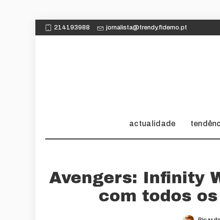
214193988
jornalista@trendy.fidemo.pt
actualidade
tendên
Avengers: Infinity 
com todos os
Ricard