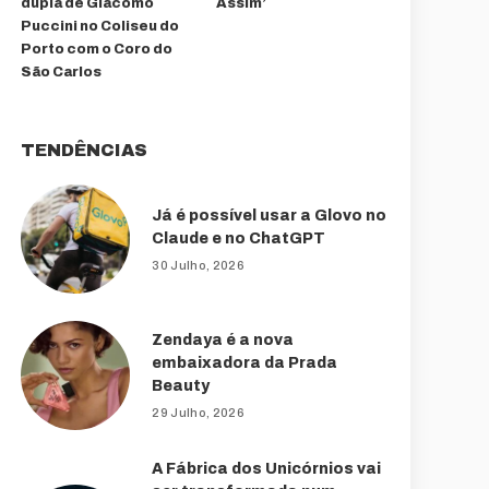
dupla de Giacomo
Assim’
Puccini no Coliseu do
Porto com o Coro do
São Carlos
TENDÊNCIAS
Já é possível usar a Glovo no
Claude e no ChatGPT
30 Julho, 2026
Zendaya é a nova
embaixadora da Prada
Beauty
29 Julho, 2026
A Fábrica dos Unicórnios vai