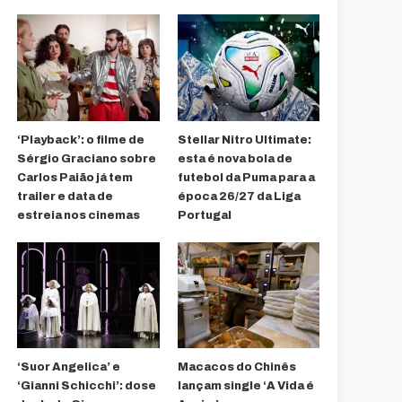
‘Playback’: o filme de
Stellar Nitro Ultimate:
Sérgio Graciano sobre
esta é nova bola de
Carlos Paião já tem
futebol da Puma para a
trailer e data de
época 26/27 da Liga
estreia nos cinemas
Portugal
‘Suor Angelica’ e
Macacos do Chinês
‘Gianni Schicchi’: dose
lançam single ‘A Vida é