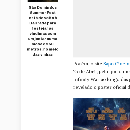
São Domingos
Summer Fest
está de volta à
Bairrada para
festejar as
vindimas com
um jantar numa
mesa de 50
metros, no meio
das vinhas
Porém, o site
Sapo Cinem
25 de Abril, pelo que o me
Infinity War ao longo das
revelado o poster oficial d