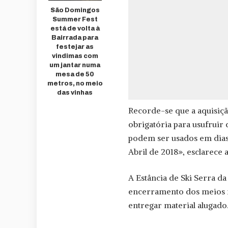
São Domingos
Summer Fest
está de volta à
Bairrada para
festejar as
vindimas com
um jantar numa
mesa de 50
metros, no meio
das vinhas
Recorde-se que a aquisição
obrigatória para usufruir 
podem ser usados em dias
Abril de 2018», esclarece 
A Estância de Ski Serra da 
encerramento dos meios me
entregar material alugado