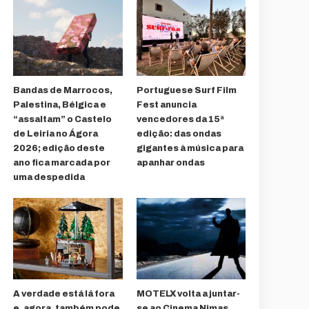
Bandas de Marrocos,
Portuguese Surf Film
Palestina, Bélgica e
Fest anuncia
“assaltam” o Castelo
vencedores da 15ª
de Leiria no Ágora
edição: das ondas
2026; edição deste
gigantes à música para
ano fica marcada por
apanhar ondas
uma despedida
A verdade está lá fora
MOTELX volta a juntar-
e, agora, também pode
se ao Cinema Nimas