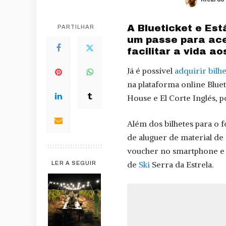
Posted
by
A Blueticket e Est
PARTILHAR
um passe para ace
facilitar a vida a
Já é possível
adquirir bilh
na plataforma online Bluet
House e El Corte Inglés, 
Além dos bilhetes para o f
de aluguer de material de 
voucher no smartphone e a
de
Ski
Serra da Estrela.
LER A SEGUIR