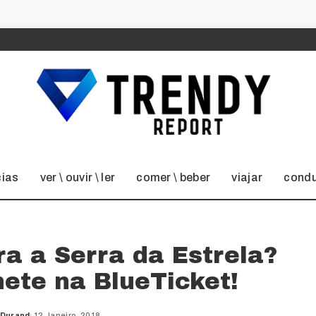
cias
ver \ ouvir \ ler
comer \ beber
viajar
condu
ra a Serra da Estrela?
ete na BlueTicket!
 Durand
12 Janeiro, 2018