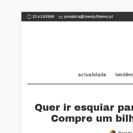
214193988
jornalista@trendy.fidemo.pt
actualidade
tendên
Quer ir esquiar pa
Compre um bilh
Ricardo