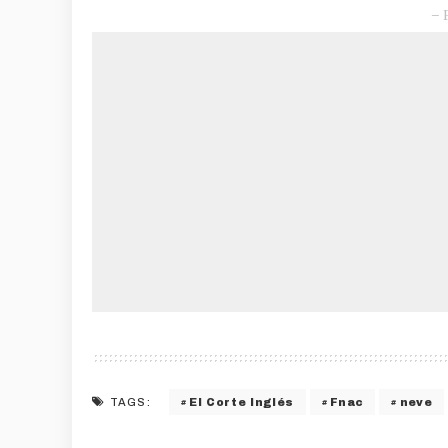
– 
El Corte Inglés
Fnac
neve
TAGS: