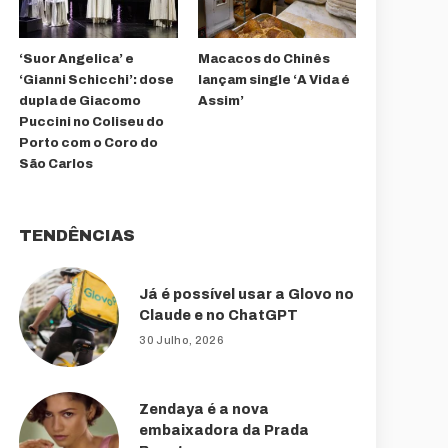
‘Suor Angelica’ e
Macacos do Chinês
‘Gianni Schicchi’: dose
lançam single ‘A Vida é
dupla de Giacomo
Assim’
Puccini no Coliseu do
Porto com o Coro do
São Carlos
TENDÊNCIAS
Já é possível usar a Glovo no
Claude e no ChatGPT
30 Julho, 2026
Zendaya é a nova
embaixadora da Prada