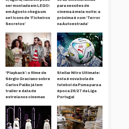
ser montada em LEGO:
para sessões de
em Agosto chega um
cinema à meia-noite: a
set Icons de ‘Ficheiros
próxima é com ‘Terror
Secretos’
na Autoestrada’
‘Playback’: o filme de
Stellar Nitro Ultimate:
Sérgio Graciano sobre
esta é nova bola de
Carlos Paião já tem
futebol da Puma para a
trailer e data de
época 26/27 da Liga
estreia nos cinemas
Portugal