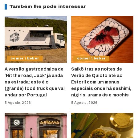
Também lhe pode interessar
comer \ beber
comer \ beber
A versão gastronómica de
Saikō traz as noites de
‘Hit the road, Jack’ já anda
Verão de Quioto até ao
na estrada: este é o
Estoril com um menus
(grande) food truck que vai
especiais onde há sashimi,
andar por Portugal
nigiris, uramakis e mochis
5 Agosto, 2026
5 Agosto, 2026