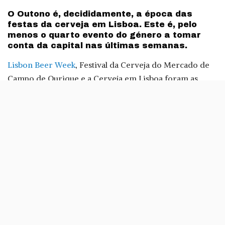
by
O Outono é, decididamente, a época das
festas da cerveja em Lisboa. Este é, pelo
menos o quarto evento do género a tomar
conta da capital nas últimas semanas.
Lisbon Beer Week
, Festival da Cerveja do Mercado de
Campo de Ourique e a Cerveja em Lisboa foram as
festas da cerveja que Lisboa recebeu desde 22 de
Setembro, quase um evento por fim-de-semana.
Este ciclo “infernal” dedicado à cevada tem mais um
“episódio” no próximo fim-de-semana, mais
concretamente Sábado, 14 de Outubro. Neste dia será a
vez do Oktober Festa, em
Marvila
.