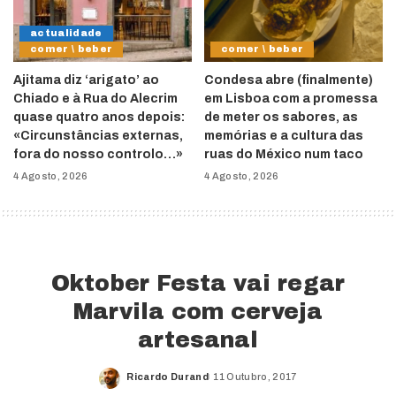
actualidade
comer \ beber
comer \ beber
Ajitama diz ‘arigato’ ao
Condesa abre (finalmente)
Chiado e à Rua do Alecrim
em Lisboa com a promessa
quase quatro anos depois:
de meter os sabores, as
«Circunstâncias externas,
memórias e a cultura das
fora do nosso controlo…»
ruas do México num taco
4 Agosto, 2026
4 Agosto, 2026
Oktober Festa vai regar
Marvila com cerveja
artesanal
Ricardo Durand
11 Outubro, 2017
Posted