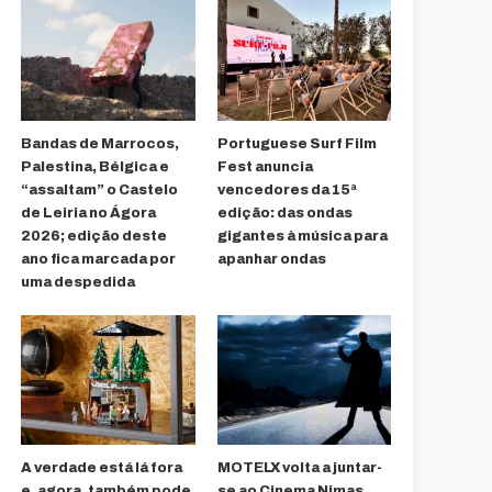
Bandas de Marrocos,
Portuguese Surf Film
Palestina, Bélgica e
Fest anuncia
“assaltam” o Castelo
vencedores da 15ª
de Leiria no Ágora
edição: das ondas
2026; edição deste
gigantes à música para
ano fica marcada por
apanhar ondas
uma despedida
A verdade está lá fora
MOTELX volta a juntar-
e, agora, também pode
se ao Cinema Nimas