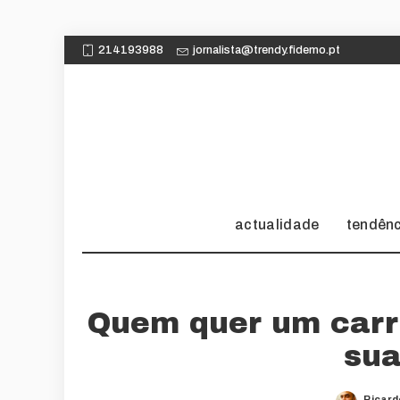
214193988
jornalista@trendy.fidemo.pt
actualidade
tendên
Quem quer um carr
sua
Ricard