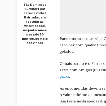
São Domingos
Summer Fest
está de volta à
Bairrada para
festejar as
vindimas com
um jantar numa
mesa de 50
Para contratar o serviço O
metros, no meio
das vinhas
escolher com quatro tipo
gelados.
O mais barato é o Festa co
Festa com Amigos (160 eur
packs
.
As encomendas devem ser
o valor mínimo da mesam 
Sua Festa nestá apenas dis