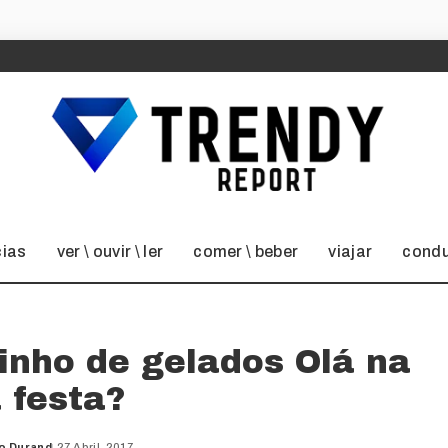
cias
ver \ ouvir \ ler
comer \ beber
viajar
condu
inho de gelados Olá na
 festa?
o Durand
27 Abril, 2017