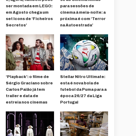
ser montada em LEGO:
para sessões de
em Agosto chega um
cinema à meia-noite: a
set Icons de ‘Ficheiros
próxima é com ‘Terror
Secretos’
na Autoestrada’
‘Playback’: o filme de
Stellar Nitro Ultimate:
Sérgio Graciano sobre
esta é nova bola de
Carlos Paião já tem
futebol da Puma para a
trailer e data de
época 26/27 da Liga
estreia nos cinemas
Portugal