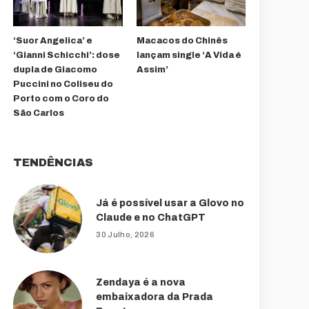
‘Suor Angelica’ e
Macacos do Chinês
‘Gianni Schicchi’: dose
lançam single ‘A Vida é
dupla de Giacomo
Assim’
Puccini no Coliseu do
Porto com o Coro do
São Carlos
TENDÊNCIAS
Já é possível usar a Glovo no
Claude e no ChatGPT
30 Julho, 2026
Zendaya é a nova
embaixadora da Prada