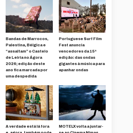
Bandas de Marrocos,
Portuguese Surf Film
Palestina, Bélgica e
Fest anuncia
“assaltam” o Castelo
vencedores da 15ª
de Leiria no Ágora
edição: das ondas
2026; edição deste
gigantes à música para
ano fica marcada por
apanhar ondas
uma despedida
A verdade está lá fora
MOTELX volta a juntar-
e, agora, também pode
se ao Cinema Nimas