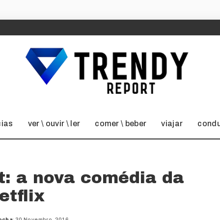
cias
ver \ ouvir \ ler
comer \ beber
viajar
condu
et: a nova comédia da
etflix
ocha
30 Novembro, 2016