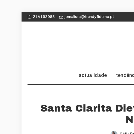
214193988
jornalista@trendy.fidemo.pt
actualidade
tendên
Santa Clarita Di
N
Cátia R