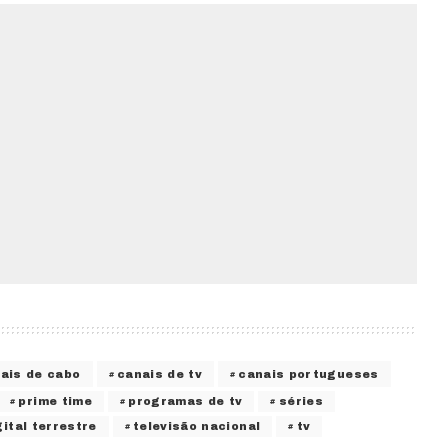
ais de cabo
canais de tv
canais portugueses
prime time
programas de tv
séries
gital terrestre
televisão nacional
tv