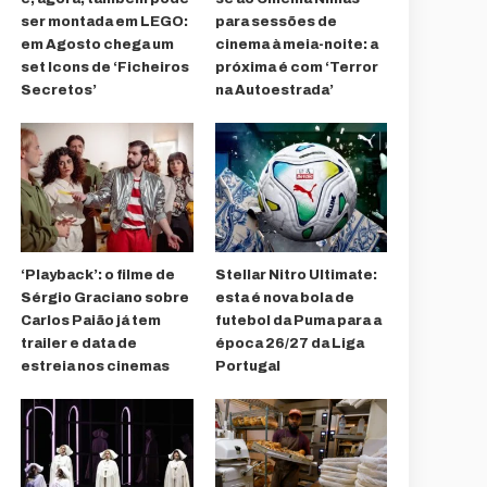
ser montada em LEGO:
para sessões de
em Agosto chega um
cinema à meia-noite: a
set Icons de ‘Ficheiros
próxima é com ‘Terror
Secretos’
na Autoestrada’
‘Playback’: o filme de
Stellar Nitro Ultimate:
Sérgio Graciano sobre
esta é nova bola de
Carlos Paião já tem
futebol da Puma para a
trailer e data de
época 26/27 da Liga
estreia nos cinemas
Portugal