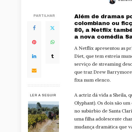
Posted
by
Além de dramas pol
PARTILHAR
colombiano ou fic
80, a Netflix tam
a nova comédia San
A Netflix apresentou as pr
Diet, que tem estreia mun
serviço de streaming des
que traz Drew Barrymore 
fixa num elenco.
A actriz dá vida a Sheila,
LER A SEGUIR
Olyphant). Os dois são um
no subúrbio de Santa Clar
uma filha adolescente cha
mudança dramática que va