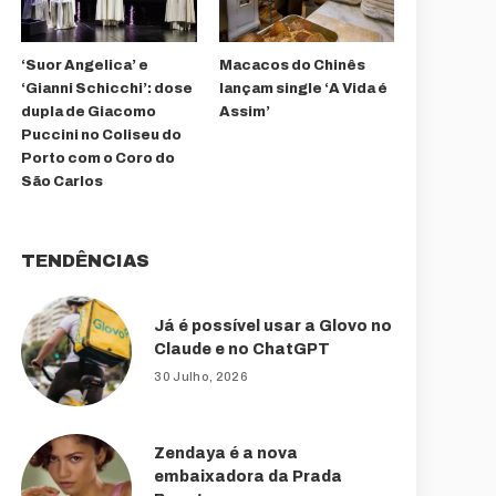
‘Suor Angelica’ e
Macacos do Chinês
‘Gianni Schicchi’: dose
lançam single ‘A Vida é
dupla de Giacomo
Assim’
Puccini no Coliseu do
Porto com o Coro do
São Carlos
TENDÊNCIAS
Já é possível usar a Glovo no
Claude e no ChatGPT
30 Julho, 2026
Zendaya é a nova
embaixadora da Prada