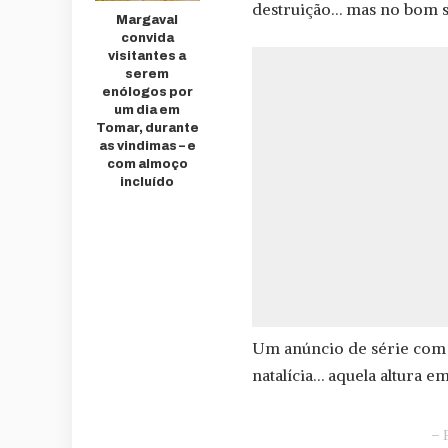
destruição… mas no bom s
Margaval
convida
visitantes a
serem
enólogos por
um dia em
Tomar, durante
as vindimas – e
com almoço
incluído
Um anúncio de série com 
natalícia… aquela altura 
– 