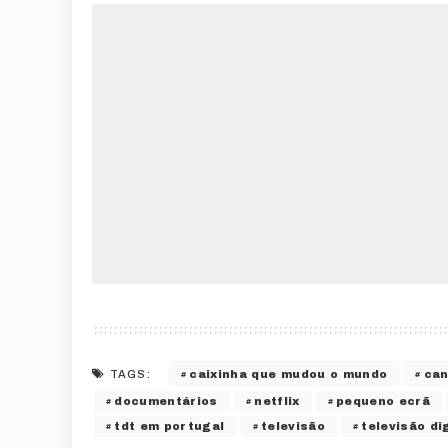
caixinha que mudou o mundo
can
TAGS:
documentários
netflix
pequeno ecrã
tdt em portugal
televisão
televisão di