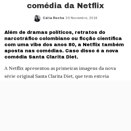
comédia da Netflix
Cátia Rocha
30 Novembro, 2016
Posted
by
Além de dramas políticos, retratos do
narcotráfico colombiano ou ficção científica
com uma vibe dos anos 80, a Netflix também
aposta nas comédias. Caso disso é a nova
comédia Santa Clarita Diet.
A Netflix apresentou as primeiras imagens da nova
série original Santa Clarita Diet, que tem estreia
mundial marcada para o dia 3 de Fevereiro de 2017. O
serviço de streaming descreve a nova série como uma
comédia de humor negro, que traz Drew Barrymore
para os ecrãs, na sua estreia como uma personagem
fixa num elenco.
A actriz dá vida a Sheila, que é casada com Joel