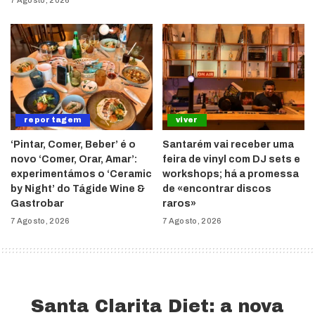
reportagem
viver
‘Pintar, Comer, Beber’ é o
Santarém vai receber uma
novo ‘Comer, Orar, Amar’:
feira de vinyl com DJ sets e
experimentámos o ‘Ceramic
workshops; há a promessa
by Night’ do Tágide Wine &
de «encontrar discos
Gastrobar
raros»
7 Agosto, 2026
7 Agosto, 2026
Santa Clarita Diet: a nova