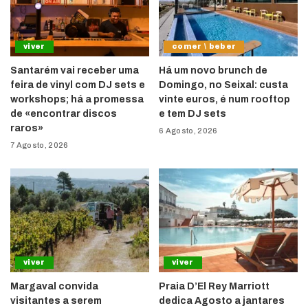
viver
comer \ beber
Santarém vai receber uma
Há um novo brunch de
feira de vinyl com DJ sets e
Domingo, no Seixal: custa
workshops; há a promessa
vinte euros, é num rooftop
de «encontrar discos
e tem DJ sets
raros»
6 Agosto, 2026
7 Agosto, 2026
viver
viver
Margaval convida
Praia D’El Rey Marriott
visitantes a serem
dedica Agosto a jantares