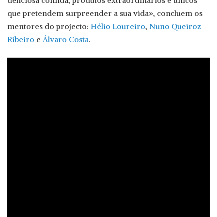
que pretendem surpreender a sua vida», concluem os
mentores do projecto:
Hélio Loureiro
,
Nuno Queiroz
Ribeiro
e
Álvaro Costa
.