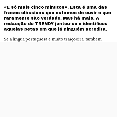
by
«É só mais cinco minutos». Esta é uma das
frases clássicas que estamos de ouvir e que
raramente são verdade. Mas há mais. A
redacção do TRENDY juntou-se e identificou
aquelas petas em que já ninguém acredita.
Se a língua portuguesa é muito traiçoeira, também
aquilo que dizemos, às vezes já como uma frase feita,
também o é. Desculpas, expressões e discursos
completos que nos saem pela boca fora de forma
automática e que acabam por convencer os mais naive.
Não quer dizer que em algumas das vezes algumas
destas expressões não sejam verdade, mas confesse lá:
quantas vezes é que já as ouvir e pensou para consigo
mesmo, abanando a cabeça para baixo e para cima:
«Deve ser deve». São apenas dez, mas podiam ser
muitas mais