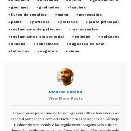
gourmet
grelhados
lanches
livros de receitas
menu
mercearias
peixe
petiscar
petiscos
prato principal
restaurante de petiscos
restaurantes
restaurantes em portugal
saladas
salgados
snacks
sobremesa
sugestão do chef
tabernas
vegetais
vinho
Ricardo Durand
View More Posts
Começou no jornalismo de tecnologias em 2005 e tem interesse
especial por gadgets com ecrã táctil e praias selvagens do Alentejo.
É editor do site Trendy e faz regularmente viagens pelo País em
busca dos melhores spots para fazer surf. Pode falar com ele pelo