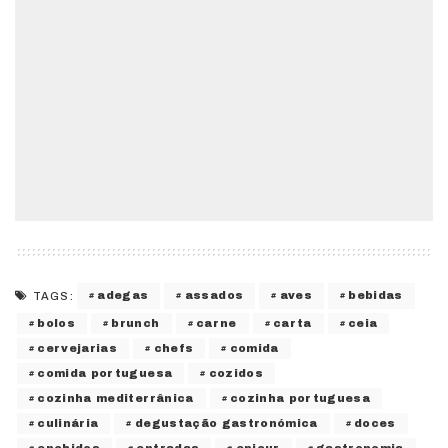
adegas
assados
aves
bebidas
TAGS:
bolos
brunch
carne
carta
ceia
cervejarias
chefs
comida
comida portuguesa
cozidos
cozinha mediterrânica
cozinha portuguesa
culinária
degustação gastronómica
doces
enchidos
entradas
epicur
gastronomia