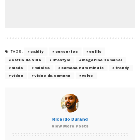
cabify
concertos
estilo
TAGS:
estilo de vida
lifestyle
magazine semanal
moda
música
semana num minuto
trendy
vídeo
vídeo da semana
volvo
Ricardo Durand
View More Posts