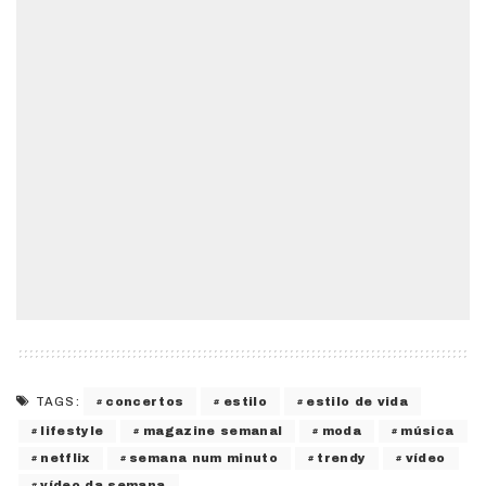
concertos
estilo
estilo de vida
TAGS:
lifestyle
magazine semanal
moda
música
netflix
semana num minuto
trendy
vídeo
vídeo da semana