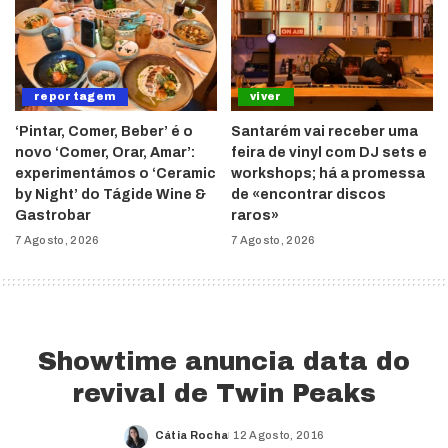
reportagem
viver
‘Pintar, Comer, Beber’ é o
Santarém vai receber uma
novo ‘Comer, Orar, Amar’:
feira de vinyl com DJ sets e
experimentámos o ‘Ceramic
workshops; há a promessa
by Night’ do Tágide Wine &
de «encontrar discos
Gastrobar
raros»
7 Agosto, 2026
7 Agosto, 2026
Showtime anuncia data do
revival de Twin Peaks
Cátia Rocha
12 Agosto, 2016
Posted