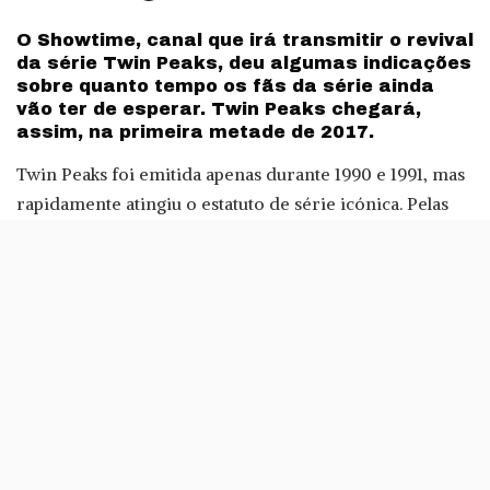
by
O Showtime, canal que irá transmitir o revival
da série Twin Peaks, deu algumas indicações
sobre quanto tempo os fãs da série ainda
vão ter de esperar. Twin Peaks chegará,
assim, na primeira metade de 2017.
Twin Peaks foi emitida apenas durante 1990 e 1991, mas
rapidamente atingiu o estatuto de série icónica. Pelas
mãos de David Lynch, a série dos anos 90 seguia um
jovem agente do FBI, encarregue de investigar a morte
de Laura Palmer, em Twin Peaks, Washington. Estas
pistas sobre a data de exibição de novos episódios de
Twin Peaks foram dados pelo CEO do Showtime, David
Nevins, durante uma press tour, conforme avança o
Hollywood Reporter.
Em 2014, foi anunciado o revival da série. Como já deu