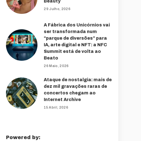
Beauty
29 Julho, 2026
A Fábrica dos Unicórnios vai
ser transformada num
“parque de diversões” para
IA, arte digital e NFT: a NFC
Summit está de volta ao
Beato
26 Maio, 2026
Ataque de nostalgia: mais de
dez mil gravações raras de
concertos chegam ao
Internet Archive
15 Abril, 2026
Powered by: