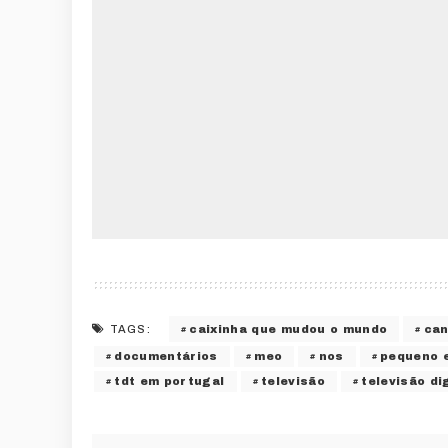
caixinha que mudou o mundo
can
TAGS:
documentários
meo
nos
pequeno 
tdt em portugal
televisão
televisão di