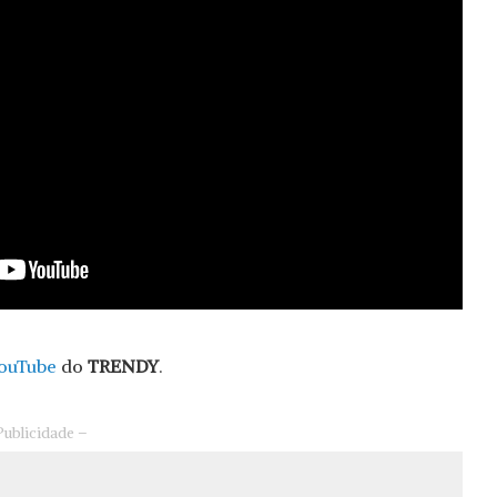
ouTube
do
TRENDY
.
Publicidade –