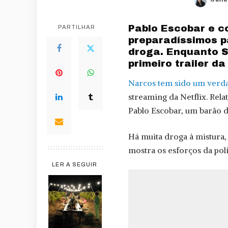
Post
by
Pablo Escobar e 
PARTILHAR
preparadíssimos p
droga. Enquanto S
primeiro trailer d
Narcos tem sido um verda
streaming da Netflix. Rela
Pablo Escobar, um barão d
Há muita droga à mistura, 
mostra os esforços da pol
LER A SEGUIR