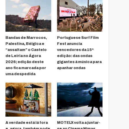
Bandas de Marrocos,
Portuguese Surf Film
Palestina, Bélgica e
Fest anuncia
“assaltam” o Castelo
vencedores da 15ª
de Leiria no Ágora
edição: das ondas
2026; edição deste
gigantes à música para
ano fica marcada por
apanhar ondas
uma despedida
A verdade está lá fora
MOTELX volta a juntar-
e, agora, também pode
se ao Cinema Nimas