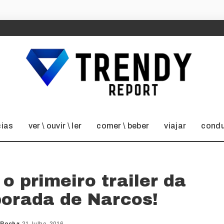
cias
ver \ ouvir \ ler
comer \ beber
viajar
condu
o primeiro trailer da
orada de Narcos!
 Rocha
21 Julho, 2016