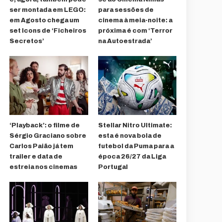
ser montada em LEGO:
para sessões de
em Agosto chega um
cinema à meia-noite: a
set Icons de ‘Ficheiros
próxima é com ‘Terror
Secretos’
na Autoestrada’
‘Playback’: o filme de
Stellar Nitro Ultimate:
Sérgio Graciano sobre
esta é nova bola de
Carlos Paião já tem
futebol da Puma para a
trailer e data de
época 26/27 da Liga
estreia nos cinemas
Portugal