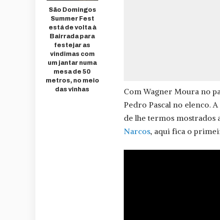
São Domingos
Summer Fest
está de volta à
Bairrada para
festejar as
vindimas com
um jantar numa
mesa de 50
metros, no meio
das vinhas
Com Wagner Moura no pap
Pedro Pascal no elenco. A
de lhe termos mostrados a
Narcos
, aqui fica o primei