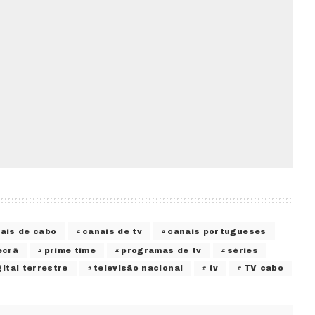
ais de cabo
canais de tv
canais portugueses
ecrã
prime time
programas de tv
séries
gital terrestre
televisão nacional
tv
TV cabo