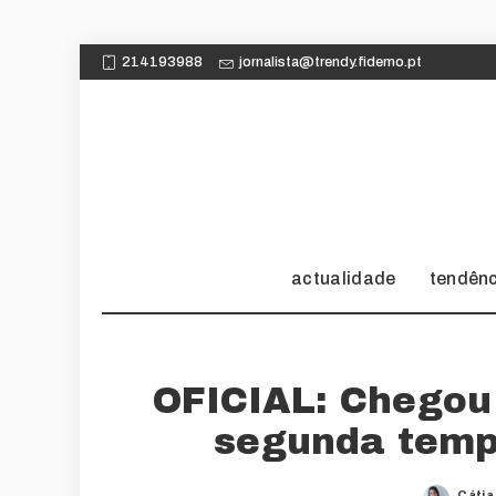
214193988
jornalista@trendy.fidemo.pt
actualidade
tendên
OFICIAL: Chegou 
segunda temp
Cátia