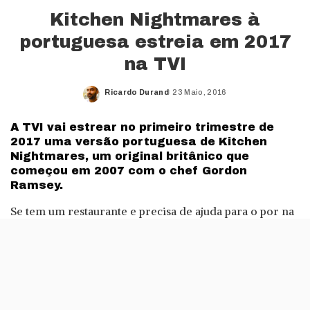
Kitchen Nightmares à
portuguesa estreia em 2017
na TVI
Ricardo Durand
23 Maio, 2016
Posted
by
A TVI vai estrear no primeiro trimestre de
2017 uma versão portuguesa de Kitchen
Nightmares, um original britânico que
começou em 2007 com o chef Gordon
Ramsey.
Se tem um restaurante e precisa de ajuda para o por na
linha, este programa vem mesmo a calhar. Em Pesadelo
na Cozinha (o nome do programa em Portugal), «um
restaurante desesperado e em crise total» recebe a
ajuda de um chef que irá, em «apenas uma semana,
prestar toda a ajuda para mudar tudo o que for