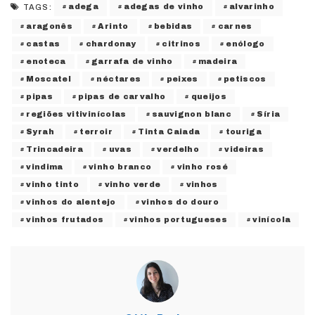
adega
adegas de vinho
alvarinho
TAGS:
aragonês
Arinto
bebidas
carnes
castas
chardonay
citrinos
enólogo
enoteca
garrafa de vinho
madeira
Moscatel
néctares
peixes
petiscos
pipas
pipas de carvalho
queijos
regiões vitivinícolas
sauvignon blanc
Síria
Syrah
terroir
Tinta Caiada
touriga
Trincadeira
uvas
verdelho
videiras
vindima
vinho branco
vinho rosé
vinho tinto
vinho verde
vinhos
vinhos do alentejo
vinhos do douro
vinhos frutados
vinhos portugueses
vinícola