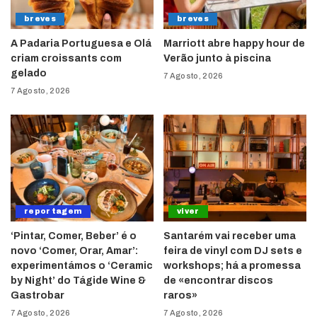
breves
breves
A Padaria Portuguesa e Olá
Marriott abre happy hour de
criam croissants com
Verão junto à piscina
gelado
7 Agosto, 2026
7 Agosto, 2026
reportagem
viver
‘Pintar, Comer, Beber’ é o
Santarém vai receber uma
novo ‘Comer, Orar, Amar’:
feira de vinyl com DJ sets e
experimentámos o ‘Ceramic
workshops; há a promessa
by Night’ do Tágide Wine &
de «encontrar discos
Gastrobar
raros»
7 Agosto, 2026
7 Agosto, 2026