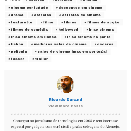
cinema português
descontos em cinema
drama
estreias
estreias de cinema
featurette
filme
filmes
filmes de acção
filmes de comédia
hollywood
ir ao cinema
ir ao cinema em lisboa
ir ao cinema no porto
lisboa
melhores salas de cinema
oscares
película
salas de cinema imax em portugal
teaser
trailer
Ricardo Durand
View More Posts
Começou no jornalismo de tecnologias em 2005 e tem interesse
especial por gadgets com ecrã táctil e praias selvagens do Alentejo.